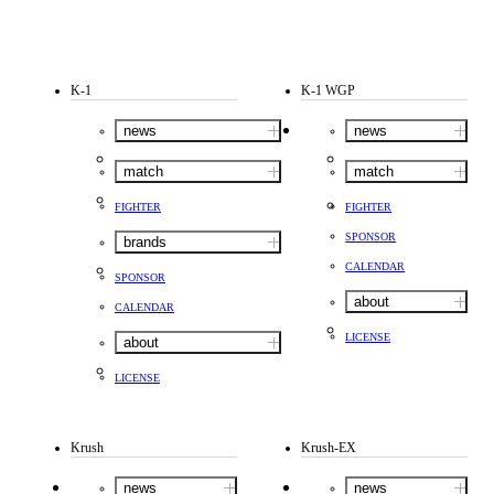
K-1
K-1 WGP
news
news
match
match
FIGHTER
FIGHTER
SPONSOR
brands
CALENDAR
SPONSOR
about
CALENDAR
LICENSE
about
LICENSE
Krush
Krush-EX
news
news