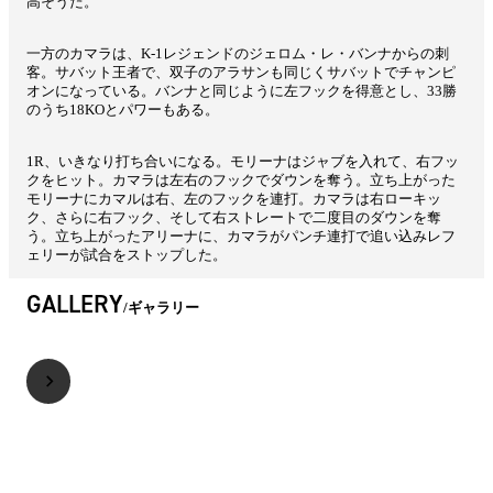
高そうだ。
一方のカマラは、K-1レジェンドのジェロム・レ・バンナからの刺
客。サバット王者で、双子のアラサンも同じくサバットでチャンピ
オンになっている。バンナと同じように左フックを得意とし、33勝
のうち18KOとパワーもある。
1R、いきなり打ち合いになる。モリーナはジャブを入れて、右フッ
クをヒット。カマラは左右のフックでダウンを奪う。立ち上がった
モリーナにカマルは右、左のフックを連打。カマラは右ローキッ
ク、さらに右フック、そして右ストレートで二度目のダウンを奪
う。立ち上がったアリーナに、カマラがパンチ連打で追い込みレフ
ェリーが試合をストップした。
GALLERY
ギャラリー