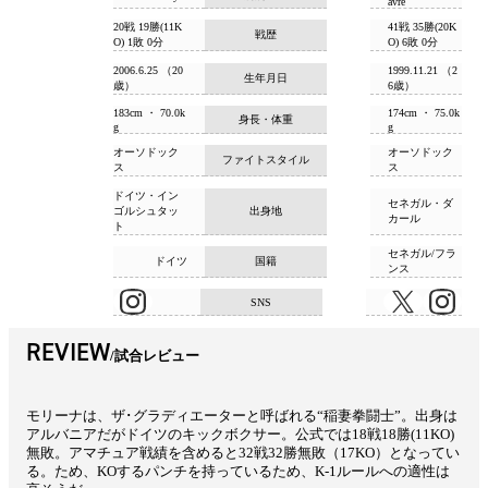
avre
20戦 19勝(11K
41戦 35勝(20K
戦歴
O) 1敗 0分
O) 6敗 0分
2006.6.25 （20
1999.11.21 （2
生年月日
歳）
6歳）
183cm ・ 70.0k
174cm ・ 75.0k
身長・体重
g
g
オーソドック
オーソドック
ファイトスタイル
ス
ス
ドイツ・イン
セネガル・ダ
ゴルシュタッ
出身地
カール
ト
セネガル/フラ
ドイツ
国籍
ンス
SNS
REVIEW
試合レビュー
モリーナは、ザ･グラディエーターと呼ばれる“稲妻拳闘士”。出身は
アルバニアだがドイツのキックボクサー。公式では18戦18勝(11KO)
無敗。アマチュア戦績を含めると32戦32勝無敗（17KO）となってい
る。ため、KOするパンチを持っているため、K-1ルールへの適性は