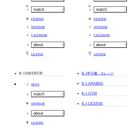
match
match
FIGHTER
FIGHTER
SPONSOR
SPONSOR
CALENDAR
CALENDAR
about
about
LICENSE
LICENSE
K-1AMATEUR
K-1
甲子園・カレッジ
K-1 AWARDS
NEWS
K-1 GYM
match
K-1 LICENSE
SPONSOR
about
LICENSE