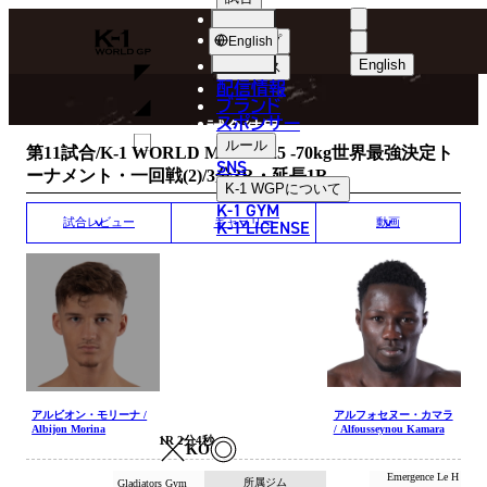
選手
MATCH RESULT
K-
ショップ
English
1
English
ニュース
配信情報
日本語
WGP
ブランド
スポンサー
試合結果
English
ルール
第11試合/K-1 WORLD MAX 2025 -70kg世界最強決定ト
SNS
ーナメント・一回戦(2)/3分3R・延長1R
한국어
K-1 WGP
について
K-1 GYM
中文（简体
K-1 LICENSE
試合レビュー
ギャラリー
動画
中文（繁體
ไทย
العربية
アルビオン・モリーナ /
アルフォセヌー・カマラ
Albijon Morina
/ Alfousseynou Kamara
1R 2分4秒
KO
Emergence Le H
所属ジム
Gladiators Gym