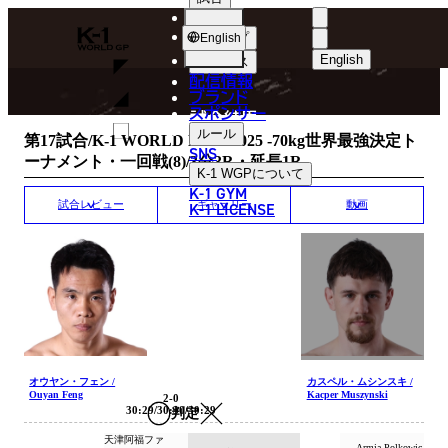
選手
MATCH RESULT
K-
ショップ
English
1
English
ニュース
配信情報
日本語
WGP
ブランド
スポンサー
試合結果
English
ルール
第17試合/K-1 WORLD MAX 2025 -70kg世界最強決定ト
SNS
ーナメント・一回戦(8)/3分3R・延長1R
한국어
K-1 WGP
について
K-1 GYM
中文（简体）
K-1 LICENSE
試合レビュー
ギャラリー
動画
中文（繁體）
ไทย
العربية
オウヤン・フェン /
カスペル・ムシンスキ /
Ouyan Feng
Kacper Muszynski
2-0
30:29/30:30/30:29
判定
天津阿福ファ
Armia Polkowic