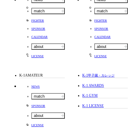
match
match
FIGHTER
FIGHTER
SPONSOR
SPONSOR
CALENDAR
CALENDAR
about
about
LICENSE
LICENSE
K-1AMATEUR
K-1
甲子園・カレッジ
K-1 AWARDS
NEWS
K-1 GYM
match
K-1 LICENSE
SPONSOR
about
LICENSE