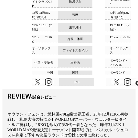
所属ジム
イトクラブ/CF
e
P
34戦 31勝(8K
32戦 28勝(13K
戦歴
O) 3敗 0分
O) 3敗 1分
1997.10.10 （2
1997.10.11 （2
生年月日
8歳）
8歳）
181cm ・ 70.0k
178cm ・ 75.0k
身長・体重
g
g
オーソドック
オーソドック
ファイトスタイル
ス
ス
ポーランド・
中国・安徽省
出身地
ノバソル
中国
国籍
ポーランド
SNS
REVIEW
試合レビュー
オウヤン・フェンは、武林風-70kg級世界王者。23年12月にK-1初参
戦し、和島大海の持つK-1 WORLD GPスーパー・ウェルター級タイ
トルに挑戦し、2RKOを収めて第5代王者となった。昨年3月のK-1
WORLD MAX最強決定トーナメント開幕戦では、パスカル・シュロ
スを判定で下すも決勝ラウンドは怪我で欠場に終わった。