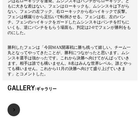
ンは右ローキックを連発。ムシンスキはパンチからローキック。と
もに大きな差はない。フェンはローキックも、ムシンスキは下がら
ない。フェンの左フック、右ローキックから右ハイキックで反撃。
フェンは横蹴りから足払いで転倒させる。フェンは右、左のパン
チ。フェンのハイキックをガードしたムシンスキはパンチを打ちに
いくも、逆にパンチをもらう場面も。判定は2-0でフェンが勝利をも
のにした。
勝利したフェンは「今回MAX開幕戦に勝ち残って嬉しい。チーム一
丸となってやってきたことが、勝利につながったと思います。ムシ
ンスキ選手は強かったです。これから決勝へ向けてがんばっていき
ます。相手は誰でも構いません。8名はみんな世界レベル。誰とやっ
ても構いません。これから11月の決勝へ向けて盛り上げていきま
す」とコメントした。
GALLERY
ギャラリー