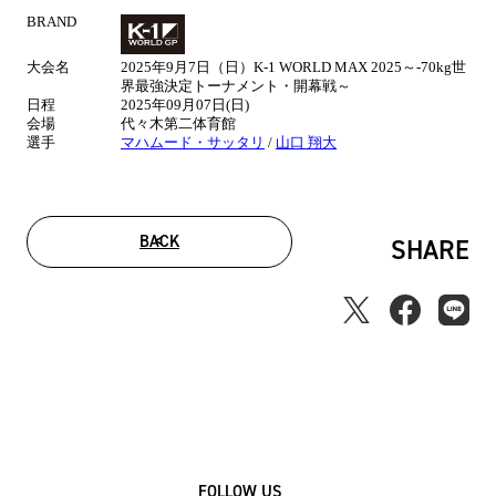
BRAND
試
合
大会名
2025年9月7日（日）K-1 WORLD MAX 2025～-70kg世
情
界最強決定トーナメント・開幕戦～
報
日程
2025年09月07日(日)
会場
代々木第二体育館
選手
マハムード・サッタリ
/
山口 翔大
BACK
SHARE
FOLLOW US