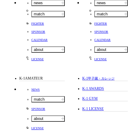
news
news
match
match
FIGHTER
FIGHTER
SPONSOR
SPONSOR
CALENDAR
CALENDAR
about
about
LICENSE
LICENSE
K-1AMATEUR
K-1
甲子園・カレッジ
K-1 AWARDS
NEWS
K-1 GYM
match
K-1 LICENSE
SPONSOR
about
LICENSE