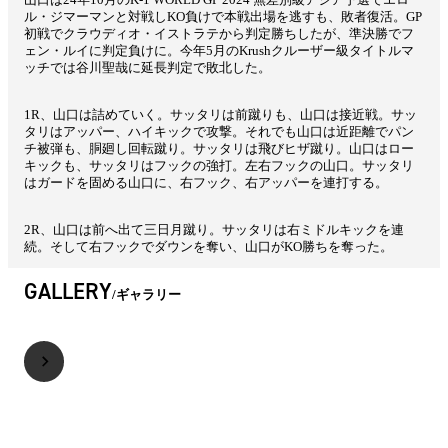
ル・ジマーマンと対戦しKO負けで本戦出場を逃すも、敗者復活。GP
初戦でクラウディオ・イストラテから判定勝ちしたが、準決勝でフ
ェン・ルイに判定負けに。今年5月のKrushクルーザー級タイトルマ
ッチでは谷川聖哉に延長判定で敗北した。
1R、山口は詰めていく。サッタリは前蹴りも、山口は接近戦。サッ
タリはアッパー、ハイキックで攻撃。それでも山口は近距離でパン
チ被弾も、胴廻し回転蹴り。サッタリは飛びヒザ蹴り。山口はロー
キックも、サッタリはフックの強打。左右フックの山口。サッタリ
はガードを固める山口に、右フック、右アッパーを連打する。
2R、山口は前へ出て三日月蹴り。サッタリは右ミドルキックを連
続。そして右フックでダウンを奪い、山口がKO勝ちを奪った。
GALLERY
ギャラリー