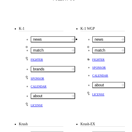
K-1
K-1 WGP
news
news
match
match
FIGHTER
FIGHTER
SPONSOR
brands
CALENDAR
SPONSOR
about
CALENDAR
LICENSE
about
LICENSE
Krush
Krush-EX