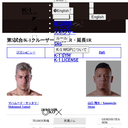
選手
MATCH RESULT
K-
ショップ
English
1
English
ニュース
配信情報
日本語
WGP
ブランド
スポンサー
試合結果
English
ルール
第5試合/K-1クルーザー級/3分3R・延長1R
SNS
한국어
K-1 WGP
について
試合レビュー
ギャラリー
動画
K-1 GYM
中文（简体）
K-1 LICENSE
中文（繁體）
ไทย
العربية
マハムード・サッタリ /
山口 翔大 / Yamaguchi
Mahmoud Sattari
Shota
2R 0分38秒
KO
GENESIS/TEA
TEAM大和魂
所属ジム
M3K