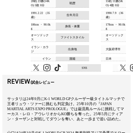
28戦 23勝(14K
15戦 11勝(5K
戦歴
O) 5敗 0分
O) 4敗 0分
1991.2.22 （35
1990.7.9 （36
生年月日
歳）
歳）
186cm ・ 90.0k
178cm ・ 90.0k
身長・体重
g
g
オーソドック
オーソドック
ファイトスタイル
ス
ス
イラン・カラ
出身地
大阪府堺市
ジ
イラン
国籍
日本
SNS
REVIEW
試合レビュー
サッタリは24年9月にK-1 WORLD GPクルーザー級タイトルマッチで
王者リュウ・ツァーに挑むも判定負け。25年10月の『JAPAN
MARTIAL ARTS EXPO PROLOGUE』では巌流島ルールに挑戦してマ
ーカス・レロ・アウレリオからKO勝ちを奪った。25年5月にティア
ン・ターザンと対戦してダウンを奪い、あと一歩まで追い詰めた。
山口は24年10月のK-1 WORLD GP 2024 無差別級アジア予選でエロー