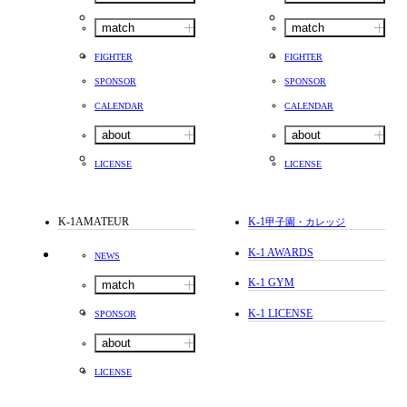
match
match
FIGHTER
FIGHTER
SPONSOR
SPONSOR
CALENDAR
CALENDAR
about
about
LICENSE
LICENSE
K-1AMATEUR
K-1
甲子園・カレッジ
K-1 AWARDS
NEWS
K-1 GYM
match
K-1 LICENSE
SPONSOR
about
LICENSE