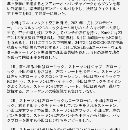
準々決勝に出場するとブアカーオ・バンチャメークからダウンを奪
い判定勝ち。準決勝はデング・シルバを下し、決勝はヴィクトル・
アキモフをKOして世界一に輝いた。
小田はフルコンタクト空手出身で、2021年11月にプロデビュ
ー。“マッスルタンク”のニックネーム通りのムキムキボディの持ち
主で、空手の蹴り技にプラスしてパンチの強打を持つ。Krushには23
年2月の夜叉猿戦で初参戦し、判定勝利。8月に山崎陽一からKO勝ち
を収めるも、11月にフランスで初黒星。24年2月はKNOCK OUで中島
弘貴から判定勝ちで再起すると、5月は第5代Krushスーパー・ウェル
ター級トーナメント準決勝で森田奈男樹をKOし、8月の決勝で璃久
を破って同級王座を獲得した。
1R、前へ出る小田はローキック。ストーヤンはジャブ、右ローキ
ック、小田の蹴りをさばき、左ストレートをボディへ。ストーヤン
は左から右ローキックのコンビネーション。小田は右ハイキックで
KOを狙う。ストーヤンは右ハイキック、小田は左フックをタイミン
グよく入れる。ストーヤンは右ストレート。小田は後ろ廻し蹴りで
対抗する。ストーヤンとの接近戦でも負けていない。
2R、ストーヤンは左ローキックもローブローに。小田は右ローキ
ック。右ミドルキックをキャッチしてパンチを入れるストーヤン。
小田は左右フックで反撃。ストーヤンは左フック。小田は右、左の
パンチを放つ。ストーヤンは左のパンチをボディから顔面へ。バッ
クブローを返すも小田はヒジ打ちをアピールした。
3R、ストーヤンは蹴りからのパンチにコンビネーション。小田は