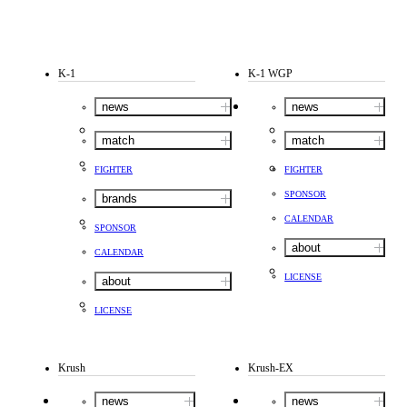
K-1
K-1 WGP
news
news
match
match
FIGHTER
FIGHTER
SPONSOR
brands
CALENDAR
SPONSOR
about
CALENDAR
LICENSE
about
LICENSE
Krush
Krush-EX
news
news