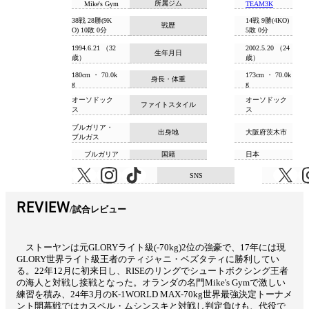
所属ジム
Mike's Gym
TEAM3K
38戦 28勝(9K
14戦 9勝(4KO)
戦歴
O) 10敗 0分
5敗 0分
1994.6.21 （32
2002.5.20 （24
生年月日
歳）
歳）
180cm ・ 70.0k
173cm ・ 70.0k
身長・体重
g
g
オーソドック
オーソドック
ファイトスタイル
ス
ス
ブルガリア・
出身地
大阪府茨木市
ブルガス
ブルガリア
国籍
日本
SNS
REVIEW
試合レビュー
ストーヤンは元GLORYライト級(-70kg)2位の強豪で、17年には現
GLORY世界ライト級王者のティジャニ・ベズタティに勝利してい
る。22年12月に初来日し、RISEのリングでシュートボクシング王者
の海人と対戦し接戦となった。オランダの名門Mike's Gymで激しい
練習を積み、24年3月のK-1WORLD MAX-70kg世界最強決定トーナメ
ント開幕戦ではカスペル・ムシンスキと対戦し判定負けも、代役で