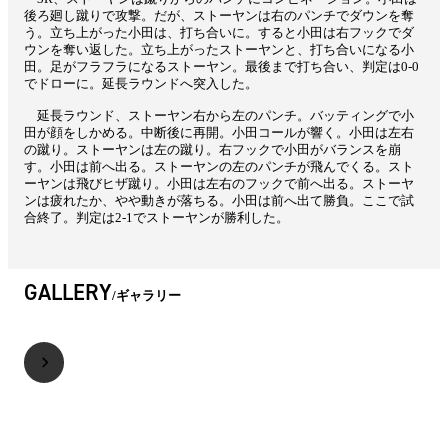
後ろ廻し蹴りで攻撃。だが、ストーヤンは右のパンチでダウンを奪
う。立ち上がった小田は、打ち合いに。すると小田は右フックでダ
ウンを奪い返した。立ち上がったストーヤンと、打ち合いになる小
田。足がフラフラになるストーヤン。最後まで打ち合い、判定は0-0
でドローに。延長ラウンドへ突入した。
延長ラウンド、ストーヤン右から左のパンチ。バッティングで小
田が顔をしかめる。中断後に再開。小田コールが響く。小田は左右
の蹴り。ストーヤンは左の蹴り。右フックで小田がバランスを崩
す。小田は前へ出る。ストーヤンの左のパンチが飛んでくる。スト
ーヤンは飛びヒザ蹴り。小田は左右のフックで前へ出る。ストーヤ
ンは疲れたか、やや動きが落ちる。小田は前へ出て勝負。ここで試
合終了。判定は2-1でストーヤンが勝利した。
GALLERY
ギャラリー