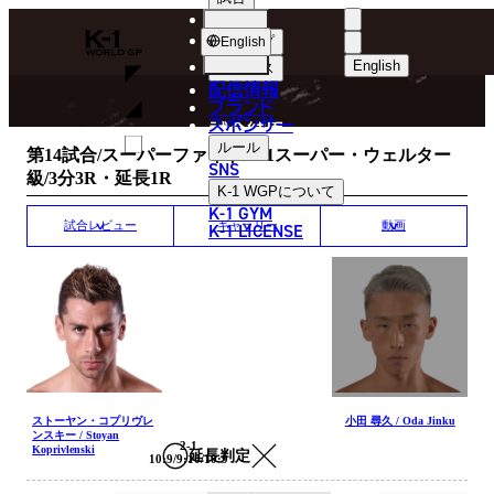
選手
MATCH RESULT
K-
ショップ
English
1
English
ニュース
配信情報
日本語
WGP
ブランド
スポンサー
試合結果
English
ルール
第14試合/スーパーファイト/K-1スーパー・ウェルター
SNS
級/3分3R・延長1R
한국어
K-1 WGP
について
K-1 GYM
中文（简体）
K-1 LICENSE
試合レビュー
ギャラリー
動画
中文（繁體）
ไทย
العربية
ストーヤン・コプリヴレ
小田 尋久 / Oda Jinku
ンスキー / Stoyan
2-1
Koprivlenski
延長判定
10:9/9:10/10:9