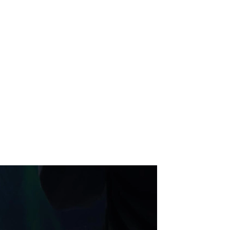
）
Facebook(JP)
チケッ
X(En)
）
Instagram(EN)
ポスタ
Youtube(EN)
Podcast(EN)
真）
weibo(CH)
画）
Official site(EN)
-1ジ
ァンクラ
K-1 WGP
とは
■ ガールズ
K-
ガール
1
ズ
公式ルー