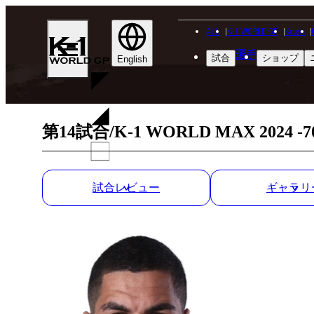
ALL
K-1 WORLD GP
Krush
K-
選手
試合
ショップ
1
English
WGP
第14試合/K-1 WORLD MAX 2
試合レビュー
ギャラリ