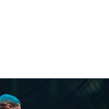
1.SHOP
ズ
K-
（
1.SHOP
ト
ギャラリー（
ー）
ギャラリー（写
ギャラリー（動
K-1
（K
GYM
ム）
K-
（フ
1.CLUB
ブ）
K-1 WGP
ル