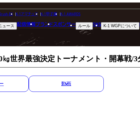
MATCH RESULT
Krush-EX
K-1アマチュア
K-1甲子園
K-1 AWARDS
配信情報
ブランド
スポンサー
SNS
ニュース
ルール
K-1 WGP
について
試合結果
024 -70㎏世界最強決定トーナメント・開幕戦/
ー
動画