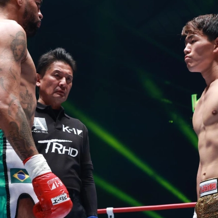
試合日程
試合結果
チケット
グッズ
全て
イベント
トピックス
メディア
チケット・グッズ
読みもの
コラム