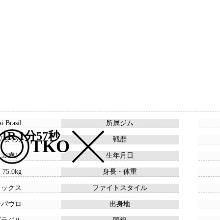
i Brasil
所属ジム
1R 1分57秒
 7敗 0分
戦歴
TKO
 （32歳）
生年月日
 75.0kg
身長・体重
ドックス
ファイトスタイル
ンパウロ
出身地