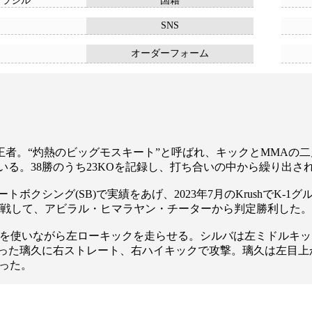
ブラジル
国籍
SNS
オーダーフォーム
70kg王者。“灼熱のビッグモスキート”と呼ばれ、キックとMMA
る。38勝のうち23KOを記録し、打ち合いの中から繰り出さ
クシング(SB)で実績をあげ、2023年7月のKrushでK-
に初参戦して、アビラル・ヒマラヤン・チーターから判定勝利した。
を使いながら左ローキックを走らせる。シルバは左ミドルキッ
った璃久に右ストレート、右ハイキックで攻撃。璃久は左目上
った。