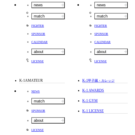
news
news
match
match
FIGHTER
FIGHTER
SPONSOR
SPONSOR
CALENDAR
CALENDAR
about
about
LICENSE
LICENSE
K-1AMATEUR
K-1
甲子園・カレッジ
K-1 AWARDS
NEWS
K-1 GYM
match
K-1 LICENSE
SPONSOR
about
LICENSE