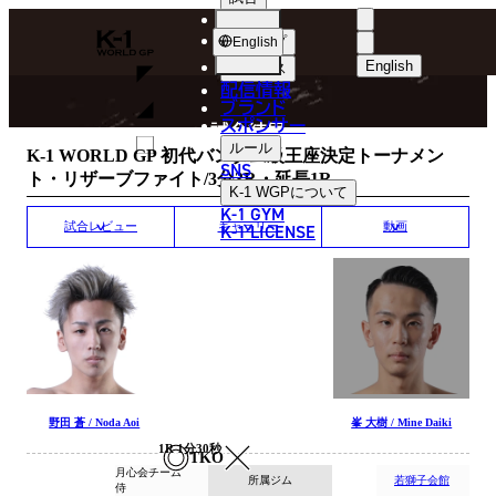
選手
MATCH RESULT
K-
ショップ
English
1
English
ニュース
配信情報
日本語
WGP
ブランド
スポンサー
試合結果
English
ルール
K-1 WORLD GP 初代バンタム級王座決定トーナメン
SNS
ト・リザーブファイト/3分3R・延長1R
한국어
K-1 WGP
について
K-1 GYM
中文（简体
K-1 LICENSE
試合レビュー
ギャラリー
動画
中文（繁體
ไทย
العربية
野田 蒼 / Noda Aoi
峯 大樹 / Mine Daiki
1R 1分30秒
TKO
月心会チーム
所属ジム
若獅子会館
侍