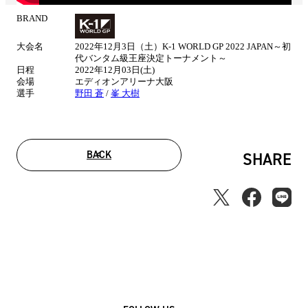
BRAND
試
合
大会名
2022年12月3日（土）K-1 WORLD GP 2022 JAPAN～初
情
代バンタム級王座決定トーナメント～
報
日程
2022年12月03日(土)
会場
エディオンアリーナ大阪
選手
野田 蒼
/
峯 大樹
BACK
SHARE