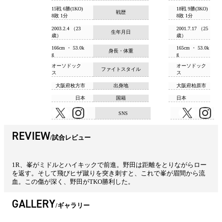
15戦 6勝(1KO)
18戦 9勝(3KO)
戦歴
8敗 1分
8敗 1分
2003.2.4 （23
2001.7.17 （25
生年月日
歳）
歳）
166cm ・ 53.0k
165cm ・ 53.0k
身長・体重
g
g
オーソドック
オーソドック
ファイトスタイル
ス
ス
大阪府枚方市
出身地
大阪府柏原市
日本
国籍
日本
SNS
REVIEW
試合レビュー
1R、峯がミドルとハイキックで前進。野田は距離をとりながらロー
を返す。そして飛びヒザ蹴りを突き刺すと、これで峯が眉間から流
血。この傷が深く、野田がTKO勝利した。
GALLERY
ギャラリー