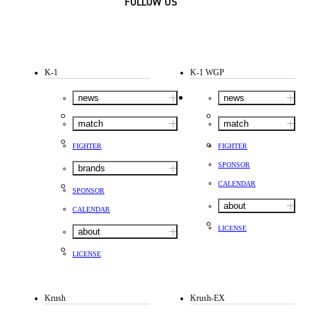
FOLLOW US
K-1
K-1 WGP
news
news
match
match
FIGHTER
FIGHTER
SPONSOR
brands
CALENDAR
SPONSOR
about
CALENDAR
LICENSE
about
LICENSE
Krush
Krush-EX