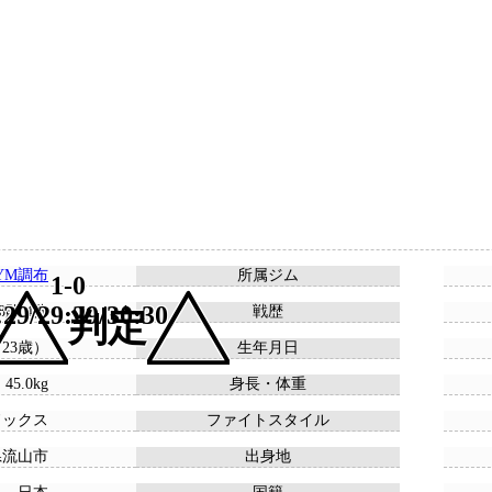
GYM調布
所属ジム
1-0
:29/29:29/30:30
 8敗 4分
戦歴
判定
 （23歳）
生年月日
 45.0kg
身長・体重
ドックス
ファイトスタイル
県流山市
出身地