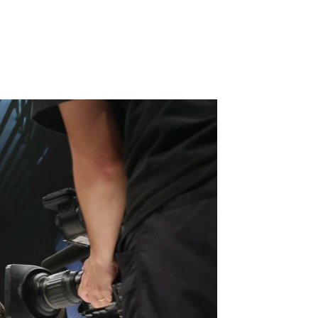
）
Facebook(JP)
チケッ
X(En)
）
Instagram(EN)
ポスタ
Youtube(EN)
Podcast(EN)
真）
weibo(CH)
画）
Official site(EN)
-1ジ
ァンクラ
K-1 WGP
とは
■ ガールズ
K-
ガール
1
ズ
公式ルー