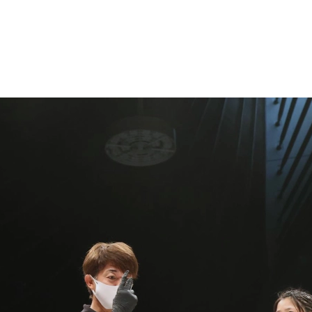
1.SHOP
ズ
K-
（
1.SHOP
ト
ギャラリー（
ー）
ギャラリー（写
ギャラリー（動
K-1
（K
GYM
ム）
K-
（フ
1.CLUB
ブ）
K-1 WGP
ル