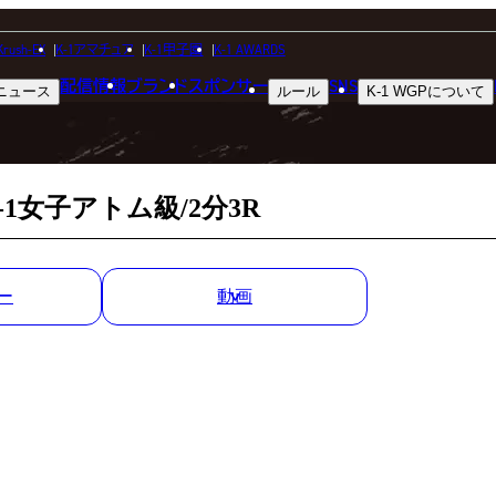
MATCH RESULT
Krush-EX
K-1アマチュア
K-1甲子園
K-1 AWARDS
配信情報
ブランド
スポンサー
SNS
ニュース
ルール
K-1 WGP
について
試合結果
1女子アトム級/2分3R
ー
動画