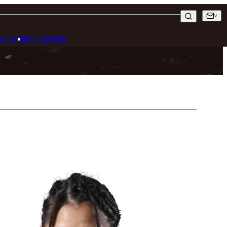
K-1 GYM
K-1 LICENSE