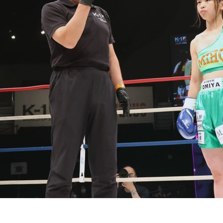
試合日程
試合結果
チケット
グッズ
全て
イベント
トピックス
メディア
チケット・グッズ
読みもの
コラム