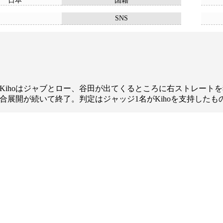
日本
国籍
SNS
1R、Kihoはジャブとロー、谷田が出てくるところに右ストレー
試合展開が続いて終了。判定はジャッジ1名がKihoを支持した