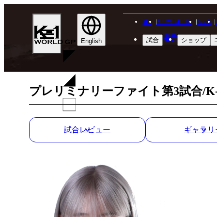
ALL
K-1 WORLD GP
Krush
K-
選手
試合
ショップ
1
English
WGP
プレリミナリーファイト第3試合/K-
試合レビュー
ギャラリ