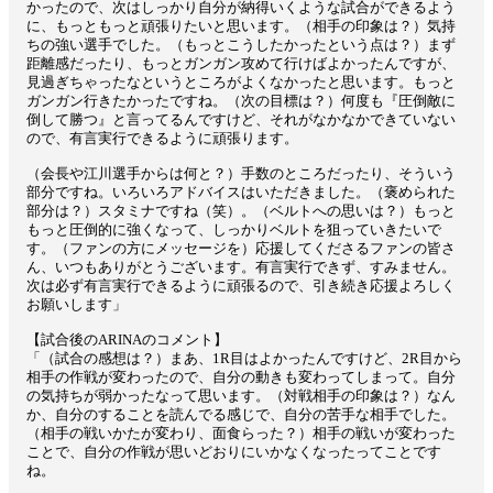
かったので、次はしっかり自分が納得いくような試合ができるよう
に、もっともっと頑張りたいと思います。（相手の印象は？）気持
ちの強い選手でした。（もっとこうしたかったという点は？）まず
距離感だったり、もっとガンガン攻めて行けばよかったんですが、
見過ぎちゃったなというところがよくなかったと思います。もっと
ガンガン行きたかったですね。（次の目標は？）何度も『圧倒敵に
倒して勝つ』と言ってるんですけど、それがなかなかできていない
ので、有言実行できるように頑張ります。
（会長や江川選手からは何と？）手数のところだったり、そういう
部分ですね。いろいろアドバイスはいただきました。（褒められた
部分は？）スタミナですね（笑）。（ベルトへの思いは？）もっと
もっと圧倒的に強くなって、しっかりベルトを狙っていきたいで
す。（ファンの方にメッセージを）応援してくださるファンの皆さ
ん、いつもありがとうございます。有言実行できず、すみません。
次は必ず有言実行できるように頑張るので、引き続き応援よろしく
お願いします」
【試合後のARINAのコメント】
「（試合の感想は？）まあ、1R目はよかったんですけど、2R目から
相手の作戦が変わったので、自分の動きも変わってしまって。自分
の気持ちが弱かったなって思います。（対戦相手の印象は？）なん
か、自分のすることを読んでる感じで、自分の苦手な相手でした。
（相手の戦いかたが変わり、面食らった？）相手の戦いが変わった
ことで、自分の作戦が思いどおりにいかなくなったってことです
ね。