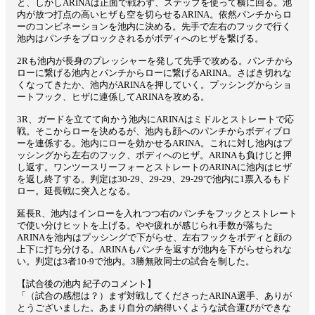
と、しかしARINAは正面で戦わず、ステップを使って横に回る。池
内が放つ打点の高いヒザも空を切らせるARINA。依然パンチからロ
ーのコンビネーションを池内に決める。先手で左右のフックで行く
池内はパンチをブロックされるがボディへのヒザを繋げる。
2Rも池内が長身のプレッシャーを発して先手で攻める。パンチから
ローに繋げる池内とパンチからローに繋げるARINA。さばき切れな
くなってきたか、池内がARINAを押していく。プッシングからショ
ートフック、ヒザに連係してARINAを攻める。
3R、ガードを立てて向かう池内にARINAはミドルとストレートで応
戦。そこからローを決めるが、池内も顔へのパンチからボディブロ
ーを連係する。池内にローを効かせるARINA。これに対し池内はプ
ッシングから左右のフック、ボディへのヒザ。ARINAも負けじと押
し返す。ワンツースリーフォーとストレートのARINAに池内はヒザ
を返し終了する。判定は30-29、29-29、29-29で池内に1票入るもド
ロー。延長戦に突入となる。
延長R、池内はインローを入れつつ右のパンチをフックとストレート
で使い分けヒットを上げる。やや疲れが感じられ手数が落ちた
ARINAを池内はプッシングで下がらせ、左右フックをボディと顔の
上下に打ち分ける。ARINAもパンチを返すが池内を下がらせられな
い。判定は3者10-9で池内。3勝無敗同士の試合を制した。
【試合後の池内 紀子のコメント】
「（試合の感想は？）まず対戦してくださったARINA選手、ありが
とうございました。あまり自分の納得いくような試合運びができな