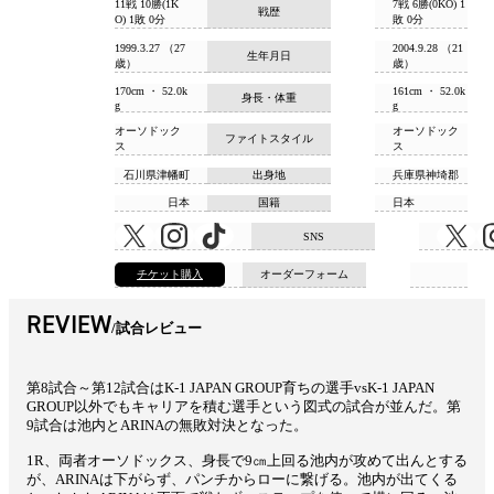
11戦 10勝(1K
7戦 6勝(0KO) 1
戦歴
O) 1敗 0分
敗 0分
1999.3.27 （27
2004.9.28 （21
生年月日
歳）
歳）
170cm ・ 52.0k
161cm ・ 52.0k
身長・体重
g
g
オーソドック
オーソドック
ファイトスタイル
ス
ス
石川県津幡町
出身地
兵庫県神埼郡
日本
国籍
日本
SNS
チケット購入
オーダーフォーム
REVIEW
試合レビュー
第8試合～第12試合はK-1 JAPAN GROUP育ちの選手vsK-1 JAPAN
GROUP以外でもキャリアを積む選手という図式の試合が並んだ。第
9試合は池内とARINAの無敗対決となった。
1R、両者オーソドックス、身長で9㎝上回る池内が攻めて出んとする
が、ARINAは下がらず、パンチからローに繋げる。池内が出てくる