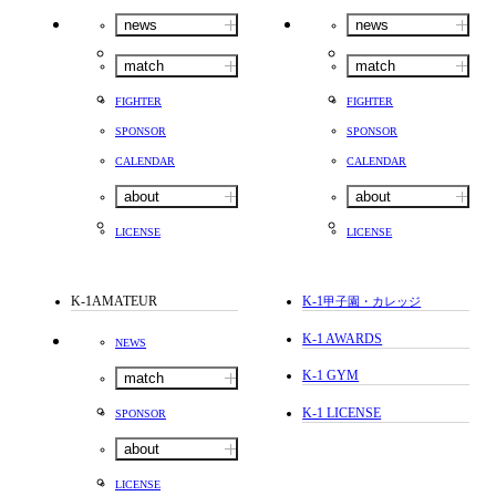
news
news
match
match
FIGHTER
FIGHTER
SPONSOR
SPONSOR
CALENDAR
CALENDAR
about
about
LICENSE
LICENSE
K-1AMATEUR
K-1
甲子園・カレッジ
K-1 AWARDS
NEWS
K-1 GYM
match
K-1 LICENSE
SPONSOR
about
LICENSE