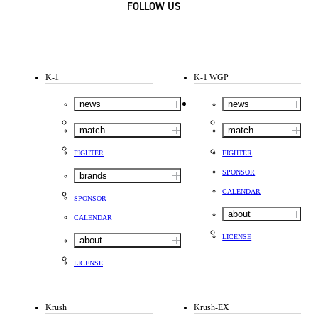
FOLLOW US
K-1
K-1 WGP
news
news
match
match
FIGHTER
FIGHTER
SPONSOR
brands
CALENDAR
SPONSOR
about
CALENDAR
LICENSE
about
LICENSE
Krush
Krush-EX