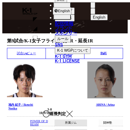
選手
MATCH RESULT
K-
ショップ
English
1
English
ニュース
配信情報
日本語
WGP
ブランド
スポンサー
試合結果
English
ルール
第9試合/K-1女子フライ級/3分3R・延長1R
SNS
한국어
K-1 WGP
について
試合レビュー
ギャラリー
動画
K-1 GYM
中文（简体）
K-1 LICENSE
中文（繁體）
ไทย
العربية
池内 紀子 / Ikeuchi
ARINA / Arina
Noriko
3-0
10:9/10:9/10:9
延長判定
POWER OF D
所属ジム
闘神塾
REAM