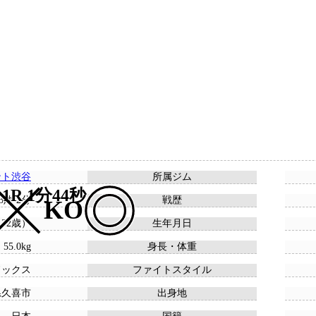
ント渋谷
所属ジム
1R 1分44秒
13敗 2分
戦歴
KO
 （32歳）
生年月日
 55.0kg
身長・体重
ドックス
ファイトスタイル
県久喜市
出身地