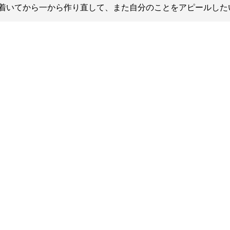
着いてから一から作り直して、また自分のことをアピールした
総合トップ
K-1 WGP
Krush
Krush-EX
K-1
アマチュ
K-1
甲子園・
K-1 AWAR
K-