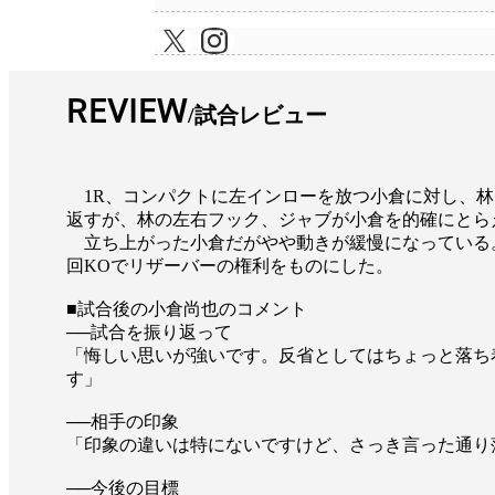
REVIEW
試合レビュー
1R、コンパクトに左インローを放つ小倉に対し、林
返すが、林の左右フック、ジャブが小倉を的確にとら
立ち上がった小倉だがやや動きが緩慢になっている
回KOでリザーバーの権利をものにした。
■試合後の小倉尚也のコメント
──試合を振り返って
「悔しい思いが強いです。反省としてはちょっと落ち
す」
──相手の印象
「印象の違いは特にないですけど、さっき言った通り
──今後の目標