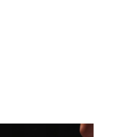
）
Facebook(JP)
チケッ
X(En)
）
Instagram(EN)
ポスタ
Youtube(EN)
Podcast(EN)
真）
weibo(CH)
画）
Official site(EN)
-1ジ
ァンクラ
K-1 WGP
とは
■ ガールズ
K-
ガール
1
ズ
公式ルー