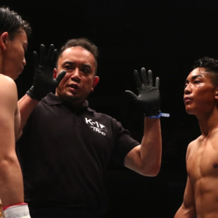
試合日程
試合結果
チケット
グッズ
全て
イベント
トピックス
メディア
チケット・グッズ
読みもの
コラム