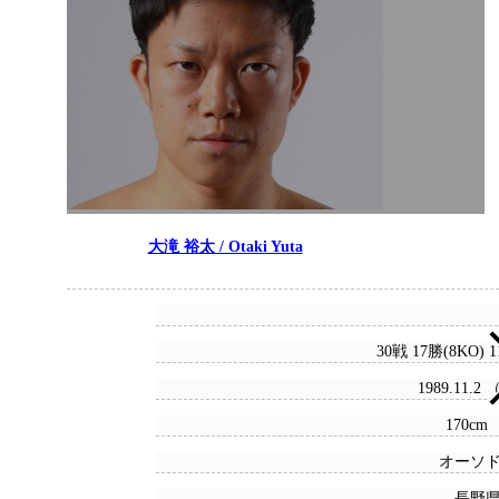
大滝 裕太 / Otaki Yuta
30戦 17勝(8KO) 
1989.11.2
170cm 
オーソ
長野