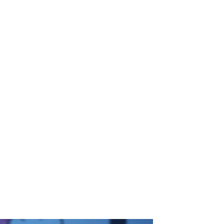
）
Facebook(JP)
チケッ
X(En)
）
Instagram(EN)
ポスタ
Youtube(EN)
Podcast(EN)
真）
weibo(CH)
画）
Official site(EN)
-1ジ
ァンクラ
K-1 WGP
とは
■ ガールズ
K-
ガール
1
ズ
公式ルー