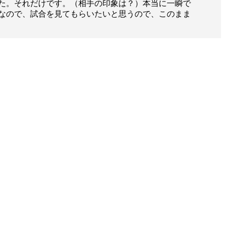
た。それだけです。（相手の印象は？）本当に一瞬で
なので、試合を見てもらいたいと思うので、このまま
一覧
X(JP)
X(Krush)
X(アマチュア大会)
ア
Instagram(JP)
カレッジ
TikTok(JP)
DS
LINE(JP)
（グッ
Youtube(JP)