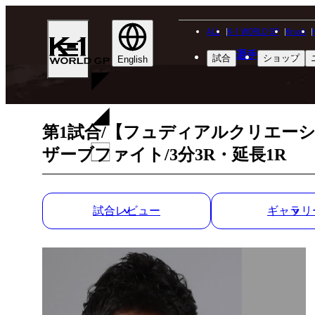
ALL
K-1 WORLD GP
Krush
K-
選手
試合
ショップ
1
English
WGP
第1試合/【フュディアルクリエーション
ザーブファイト/3分3R・延長1R
試合レビュー
ギャラリ