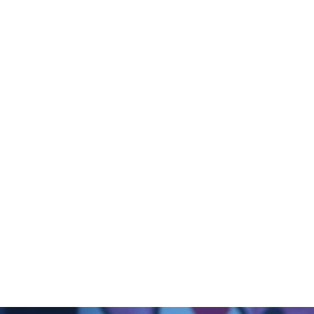
1.SHOP
ズ
K-
（
1.SHOP
ト
ギャラリー（
ー）
ギャラリー（写
ギャラリー（動
K-1
（K
GYM
ム）
K-
（フ
1.CLUB
ブ）
K-1 WGP
ル