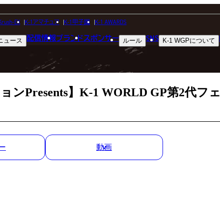
MATCH RESULT
Krush-EX
K-1アマチュア
K-1甲子園
K-1 AWARDS
配信情報
ブランド
スポンサー
SNS
ニュース
ルール
K-1 WGP
について
試合結果
Presents】K-1 WORLD GP第
ー
動画