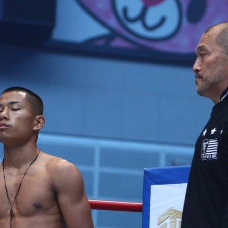
試合日程
試合結果
チケット
グッズ
全て
イベント
トピックス
メディア
チケット・グッズ
読みもの
コラム