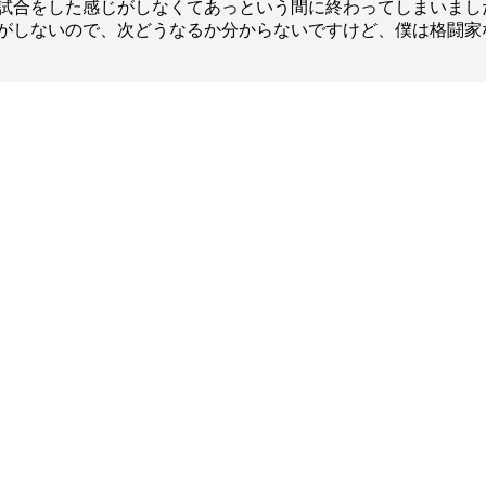
試合をした感じがしなくてあっという間に終わってしまいまし
がしないので、次どうなるか分からないですけど、僕は格闘家
総合トップ
K-1 WGP
Krush
Krush-EX
K-1
アマチュ
K-1
甲子園・
K-1 AWAR
K-