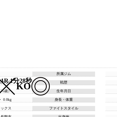
所属ジム
1R 1分28秒
11敗 2分
戦歴
KO
 （36歳）
生年月日
・ 0.0kg
身長・体重
ドックス
ファイトスタイル
県長野市
出身地