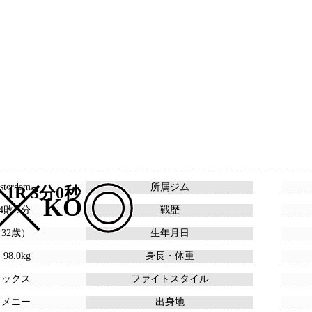
sterdam
所属ジム
1R 3分0秒
KO
 4敗 0分
戦歴
 （32歳）
生年月日
 98.0kg
身長・体重
ドックス
ファイトスタイル
ロメニー
出身地