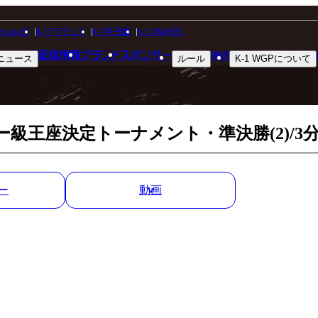
MATCH RESULT
Krush-EX
K-1アマチュア
K-1甲子園
K-1 AWARDS
配信情報
ブランド
スポンサー
SNS
ニュース
ルール
K-1 WGP
について
試合結果
ヘビー級王座決定トーナメント・準決勝(2)/3分
ー
動画