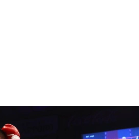
1.SHOP
ズ
K-
（
1.SHOP
ト
ギャラリー（
ー）
ギャラリー（写
ギャラリー（動
K-1
（K
GYM
ム）
K-
（フ
1.CLUB
ブ）
K-1 WGP
ル