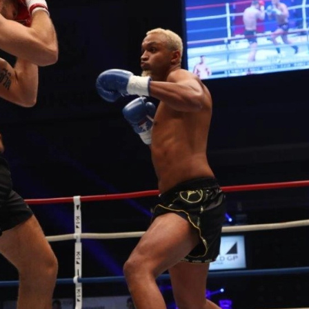
試合日程
試合結果
チケット
グッズ
全て
イベント
トピックス
メディア
チケット・グッズ
読みもの
コラム