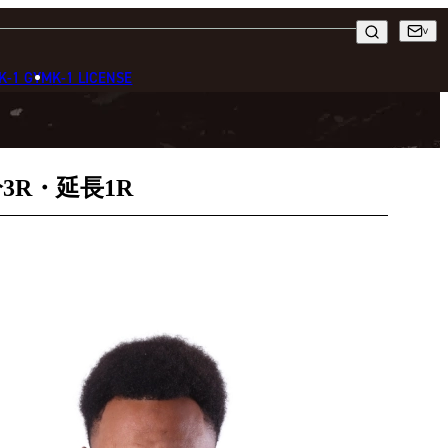
K-1 GYM
K-1 LICENSE
3R・延長1R