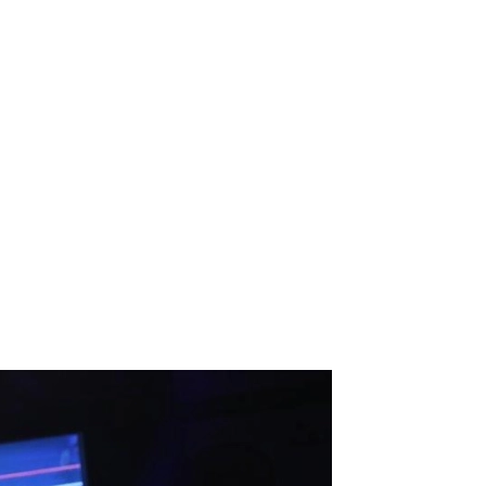
）
Facebook(JP)
チケッ
X(En)
）
Instagram(EN)
ポスタ
Youtube(EN)
Podcast(EN)
真）
weibo(CH)
画）
Official site(EN)
-1ジ
ァンクラ
K-1 WGP
とは
■ ガールズ
K-
ガール
1
ズ
公式ルー