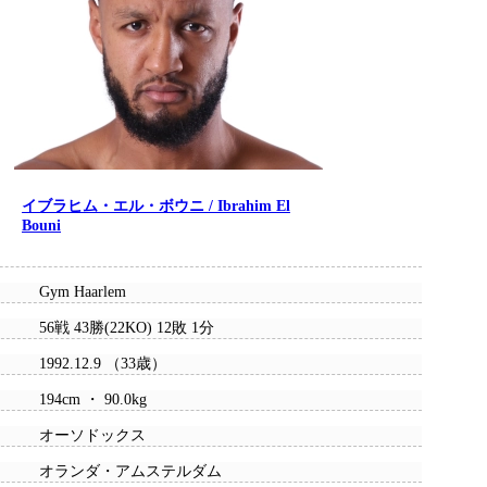
イブラヒム・エル・ボウニ / Ibrahim El
Bouni
Gym Haarlem
56戦 43勝(22KO) 12敗 1分
1992.12.9 （33歳）
194cm ・ 90.0kg
オーソドックス
オランダ・アムステルダム