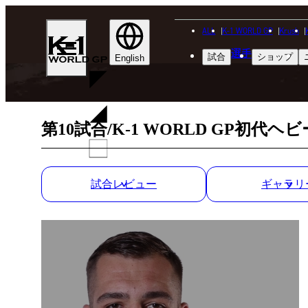
ALL
K-1 WORLD GP
Krush
K-
選手
試合
ショップ
1
English
WGP
第10試合/K-1 WORLD GP初代
試合レビュー
ギャラリ