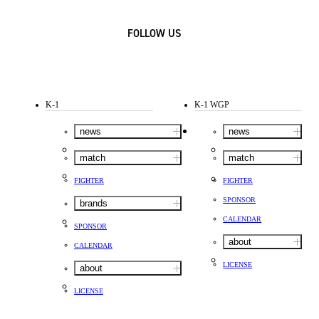
FOLLOW US
K-1
K-1 WGP
news
news
match
match
FIGHTER
FIGHTER
SPONSOR
brands
CALENDAR
SPONSOR
about
CALENDAR
LICENSE
about
LICENSE