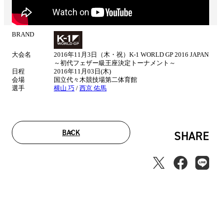
BRAND
試
合
大会名
2016年11月3日（木・祝）K-1 WORLD GP 2016 JAPAN
情
～初代フェザー級王座決定トーナメント～
報
日程
2016年11月03日(木)
会場
国立代々木競技場第二体育館
選手
横山 巧
/
西京 佑馬
BACK
SHARE