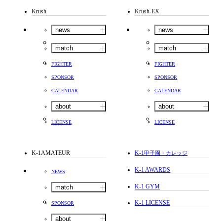
Krush
Krush-EX
news
news
match
match
FIGHTER
FIGHTER
SPONSOR
SPONSOR
CALENDAR
CALENDAR
about
about
LICENSE
LICENSE
K-1AMATEUR
K-1
甲子園・カレッジ
K-1 AWARDS
NEWS
K-1 GYM
match
K-1 LICENSE
SPONSOR
about