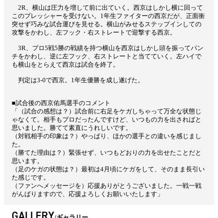
2R、横山は圧力を増して前に出ていく。西京はしかし横に回って
このプレッシャーを受けない。1年生ファイターの西京だが、正面衝
突せず巧みな試合運びを見せる。横山がみせるステップインしての
攻撃をかわし、左フック・右ストレートで迎撃する西京。
3R、プロ5戦5勝の戦績を持つ横山を西京はしかし頭を振ってパン
チをかわし、逆に左フック、右ストレートと当てていく。左ハイで
も横山をとらえて西京は試合を終了。
判定は3-0で西京。1年生優勝を成し遂げた。
■試合後の西京佑馬選手のコメント
「（試合の感想は？）試合前に右足をケガしちゃって万全な状態じ
ゃなくて。相手もプロだったんですけど、いつもの力を出さればと
思いました。勝てて素直にうれしいです。
（対戦相手の印象は？）やっぱり、ほかの選手との違いを感じまし
た。
（勝てた理由は？）緊張せず、いつもどおりの力を出せたことだと
思います。
（足のケガの状態は？）最初は4月頃にケガをして、そのまま長引い
た感じです。
（ファンへメッセージを）応援ありがとうございました。一戦一戦
がんばりますので、応援よろしくお願いいたします」
GALLERY
ギャラリー