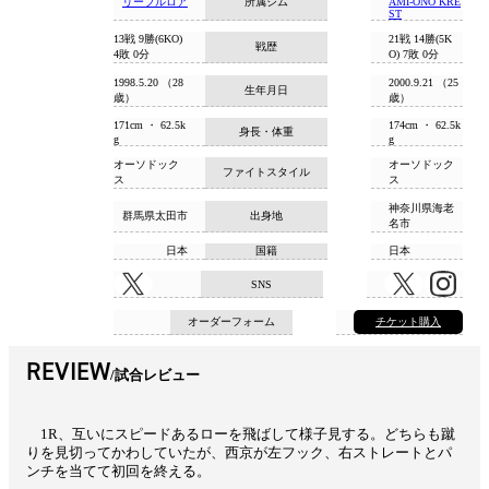
リーブルロア
所属ジム
AMI-ONO KRE
ST
13戦 9勝(6KO)
21戦 14勝(5K
戦歴
4敗 0分
O) 7敗 0分
1998.5.20 （28
2000.9.21 （25
生年月日
歳）
歳）
171cm ・ 62.5k
174cm ・ 62.5k
身長・体重
g
g
オーソドック
オーソドック
ファイトスタイル
ス
ス
神奈川県海老
群馬県太田市
出身地
名市
日本
国籍
日本
SNS
オーダーフォーム
チケット購入
REVIEW
試合レビュー
1R、互いにスピードあるローを飛ばして様子見する。どちらも蹴
りを見切ってかわしていたが、西京が左フック、右ストレートとパ
ンチを当てて初回を終える。