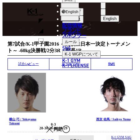
選手
MATCH RESULT
K-
ショップ
English
1
English
ニュース
配信情報
日本語
WGP
ブランド
スポンサー
試合結果
English
ルール
第7試合/K-1甲子園2016 ～高校生日本一決定トーナメン
SNS
ト～ -60kg決勝戦/2分3R・延長1R
한국어
K-1 WGP
について
K-1 GYM
中文（简体
K-1 LICENSE
試合レビュー
ギャラリー
動画
中文（繁體
ไทย
العربية
横山 巧 / Yokoyama
西京 佑馬 / Saikyo Yuma
Takumi
0-3
28-30,28-30,28-29
判定
K-1 GYM SAG