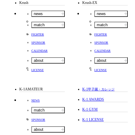
Krush
Krush-EX
news
news
match
match
FIGHTER
FIGHTER
SPONSOR
SPONSOR
CALENDAR
CALENDAR
about
about
LICENSE
LICENSE
K-1AMATEUR
K-1
甲子園・カレッジ
K-1 AWARDS
NEWS
K-1 GYM
match
K-1 LICENSE
SPONSOR
about