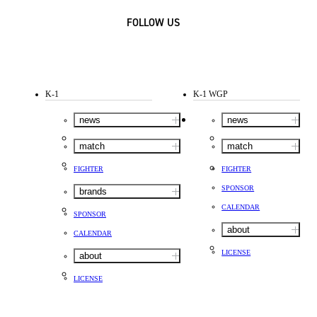
FOLLOW US
K-1
K-1 WGP
news
news
match
match
FIGHTER
FIGHTER
SPONSOR
brands
CALENDAR
SPONSOR
about
CALENDAR
LICENSE
about
LICENSE