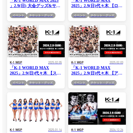
「K-1 WORLD MAX 2025
「K-1 WORLD MAX
」2.9(日) 大会グッズ&サイ
2025」2.9(日)代々木 【ロイ
ン会情報まとめ ！
ヤルシート】完売のお知ら
イベント
チケット・グッズ
イベント
チケット・グッズ
せ
K-1 WGP
2025.02.05
K-1 WGP
2025.02.03
「K-1 WORLD MAX
「K-1 WORLD MAX
2025」2.9(日)代々木 【スタ
2025」2.9(日)代々木 【アリ
ンドB席】【アリーナRS
ーナS席】完売のお知らせ
イベント
チケット・グッズ
イベント
チケット・グッズ
席】【アリーナSRS席】完
売のお知らせ
K-1 WGP
2025.01.14
K-1 WGP
2024.12.26