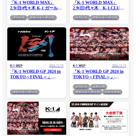
「K-1 WORLD MAX」
「K-1 WORLD MAX」
2.9(日)代々木 K-1 ガールズ
2.9(日)代々木 K-1.CLUB
個別オーダーフォームでの
にて前売りチケット販売開
イベント
チケット・グッズ
イベント
チケット・グッズ
チケット販売がスタート！
始！
限定特典付き！
K-1 WGP
2024.12.13
K-1 WGP
2024.12.12
「K-1 WORLD GP 2024 in
「K-1 WORLD GP 2024 in
TOKYO～FINAL～」
TOKYO～FINAL～」
12.14(土) 大会グッズ&サイ
12.14(土) 大会情報を総まと
イベント
メディア
ン会情報まとめ ！
め！
チケット・グッズ
チケット・グッズ
トピックス