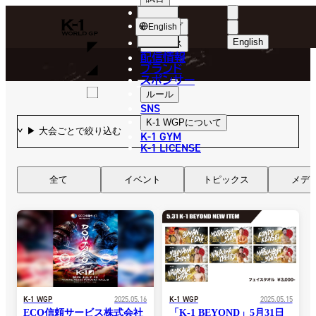
選手
NEWS
K-
ショップ
English
1
English
ニュース
配信情報
日本語
WGP
ブランド
スポンサー
ニュース
English
ルール
SNS
한국어
K-1 WGP
について
K-1 GYM
中文（简体
K-1 LICENSE
中文（繁體
全て
イベント
トピックス
メデ
ไทย
العربية
K-1 WGP
2025.05.16
K-1 WGP
2025.05.15
ECO信頼サービス株式会社
「K-1 BEYOND」5月31日