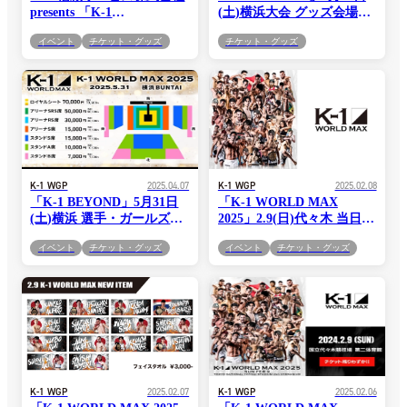
presents 「K-1
(土)横浜大会 グッズ会場販
DONTAKU」7.13(日)マリ
売情報
イベント
チケット・グッズ
チケット・グッズ
ンメッセ福岡大会 チケット
概要&出場予定選手が決定!
K-1 WGP
2025.04.07
K-1 WGP
2025.02.08
「K-1 BEYOND」5月31日
「K-1 WORLD MAX
(土)横浜 選手・ガールズ個
2025」2.9(日)代々木 当日券
別オーダーフォームでのチ
情報
イベント
チケット・グッズ
イベント
チケット・グッズ
ケット販売がスタート！売
り上げの一部は選手へ還
元！
K-1 WGP
2025.02.07
K-1 WGP
2025.02.06