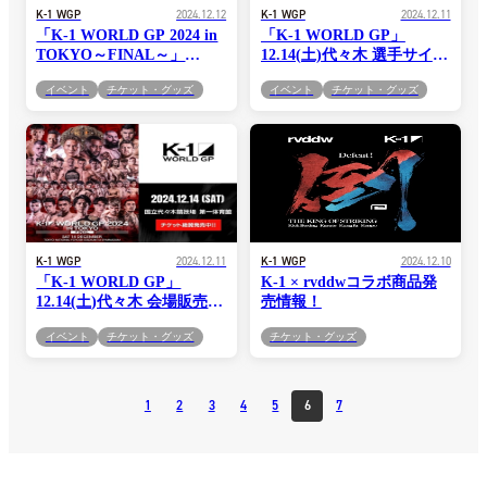
K-1 WGP
2024.12.12
K-1 WGP
2024.12.11
「K-1 WORLD GP 2024 in
「K-1 WORLD GP」
TOKYO～FINAL～」
12.14(土)代々木 選手サイン
12.14(土)代々木 当日券情報
会情報
イベント
チケット・グッズ
イベント
チケット・グッズ
K-1 WGP
2024.12.11
K-1 WGP
2024.12.10
「K-1 WORLD GP」
K-1 × rvddwコラボ商品発
12.14(土)代々木 会場販売グ
売情報！
ッズ情報
イベント
チケット・グッズ
チケット・グッズ
1
2
3
4
5
6
7