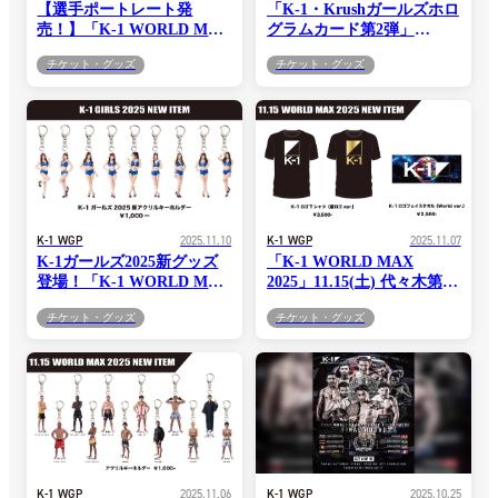
【選手ポートレート発
「K-1・Krushガールズホロ
売！】「K-1 WORLD MAX
グラムカード第2弾」
2025」11.15(土) 代々木第一
11.15「K-1 WORLD MAX
チケット・グッズ
チケット・グッズ
体育館 グッズ会場販売情報
2025」代々木第一体育館大
会より販売開始！
K-1 WGP
2025.11.10
K-1 WGP
2025.11.07
K-1ガールズ2025新グッズ
「K-1 WORLD MAX
登場！「K-1 WORLD MAX
2025」11.15(土) 代々木第一
2025」11.15(土) 代々木第一
体育館 グッズ会場販売情報
チケット・グッズ
チケット・グッズ
体育館 グッズ会場販売情報
K-1 WGP
2025.11.06
K-1 WGP
2025.10.25