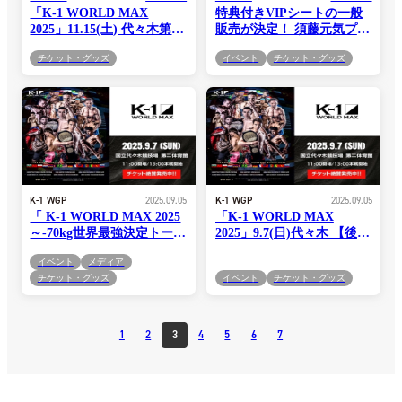
「K-1 WORLD MAX
特典付きVIPシートの一般
2025」11.15(土) 代々木第一
販売が決定！ 須藤元気プロ
体育館 グッズ会場販売情報
デューサーと一緒に観戦で
チケット・グッズ
イベント
チケット・グッズ
きるスペシャル特典付き！
K-1 WGP
2025.09.05
K-1 WGP
2025.09.05
「 K-1 WORLD MAX 2025
「K-1 WORLD MAX
～-70kg世界最強決定トーナ
2025」9.7(日)代々木 【後半
メント・開幕戦～」9.7(日)
戦シート】販売決定！
イベント
メディア
代々木 当日券情報
チケット・グッズ
イベント
チケット・グッズ
1
2
3
4
5
6
7