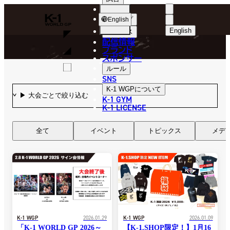
選手
NEWS
K-
ショップ
English
1
English
ニュース
配信情報
日本語
WGP
ブランド
スポンサー
ニュース
English
ルール
SNS
한국어
K-1 WGP
について
K-1 GYM
中文（简体
K-1 LICENSE
中文（繁體
全て
イベント
トピックス
メデ
ไทย
العربية
K-1 WGP
2026.01.29
K-1 WGP
2026.01.09
「K-1 WORLD GP 2026～
【K-1.SHOP限定！】1月16