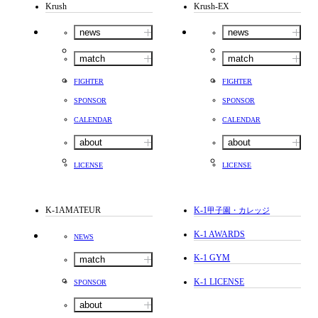
Krush
Krush-EX
news
news
match
match
FIGHTER
FIGHTER
SPONSOR
SPONSOR
CALENDAR
CALENDAR
about
about
LICENSE
LICENSE
K-1AMATEUR
K-1
甲子園・カレッジ
K-1 AWARDS
NEWS
K-1 GYM
match
K-1 LICENSE
SPONSOR
about