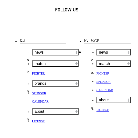
FOLLOW US
K-1
K-1 WGP
news
news
match
match
FIGHTER
FIGHTER
SPONSOR
brands
CALENDAR
SPONSOR
about
CALENDAR
LICENSE
about
LICENSE