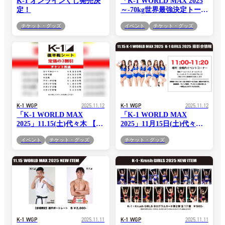
K-1 オンラインくじ発売決
「K-1 WORLD MAX 2025
定！
～-70kg世界最強決定トーナ
メント・決勝ラウンド～」
チケット・グッズ
イベント
チケット・グッズ
10.15代々木第一体育館大会
サイン会決定！
K-1 WGP
2025.11.12
K-1 WGP
2025.11.12
「K-1 WORLD MAX
「K-1 WORLD MAX
2025」11.15(土)代々木 【後
2025」11月15日(土)代々木
半戦シート】販売決定！
第一体育館大会 K-1ガール
イベント
チケット・グッズ
チケット・グッズ
ズイベント情報
K-1 WGP
2025.11.11
K-1 WGP
2025.11.11