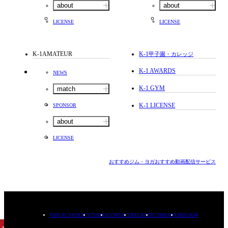
about
about
LICENSE
LICENSE
K-1AMATEUR
K-1
甲子園・カレッジ
K-1 AWARDS
NEWS
K-1 GYM
match
K-1 LICENSE
SPONSOR
about
LICENSE
おすすめジム・ヨガ
おすすめ動画配信サービス
PRIVACYPOLICY
TERMS
CONTACT
RECRUIT
COMPANY
MISSION