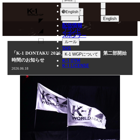
選手
NEWS
K-
ショップ
English
1
English
ニュース
配信情報
日本語
WGP
ブランド
スポンサー
ニュース
English
ルール
SNS
한국어
「K-1 DONTAKU 2026」7.20(月･祝)福岡 第二部開始
K-1 WGP
について
K-1 GYM
時間のお知らせ
中文（简体
K-1 LICENSE
2026.06.18
中文（繁體
ไทย
العربية