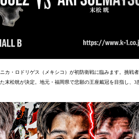
試合日程
試合結果
チケット
グッズ
全て
イベント
ニカ・ロドリゲス（メキシコ）が初防衛戦に臨みます。挑戦者
トピックス
メディア
た末松晄が決定。地元・福岡県で悲願の王座戴冠を目指し、3
チケット・グッズ
読みもの
コラム