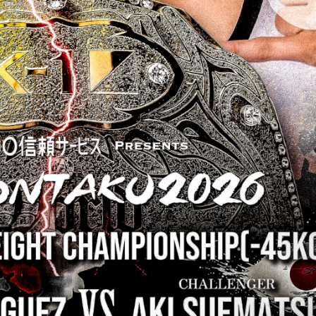
1.SHOP
ズ
K-
（
1.SHOP
ト
ギャラリー（
ー）
ギャラリー（写
ギャラリー（動
K-1
（K
GYM
ム）
K-
（フ
1.CLUB
ブ）
K-1 WGP
ル