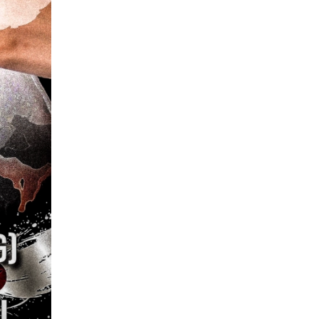
）
Facebook(JP)
チケッ
X(En)
）
Instagram(EN)
ポスタ
Youtube(EN)
Podcast(EN)
真）
weibo(CH)
画）
Official site(EN)
-1ジ
ァンクラ
K-1 WGP
とは
■ ガールズ
K-
ガール
1
ズ
公式ルー