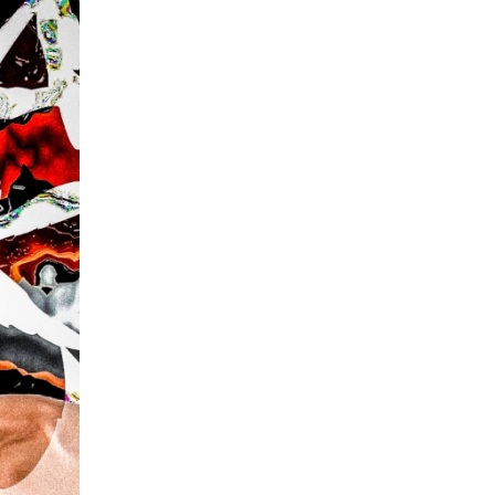
一覧
X(JP)
X(Krush)
X(アマチュア大会)
ア
Instagram(JP)
カレッジ
TikTok(JP)
DS
LINE(JP)
（グッ
Youtube(JP)