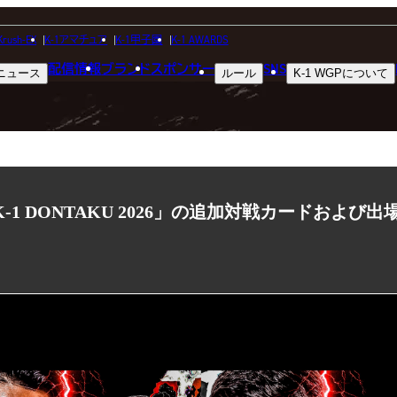
NEWS
Krush-EX
K-1アマチュア
K-1甲子園
K-1 AWARDS
配信情報
ブランド
スポンサー
SNS
ニュース
ルール
K-1 WGP
について
ニュース
K-1 DONTAKU 2026」の追加対戦カードおよび