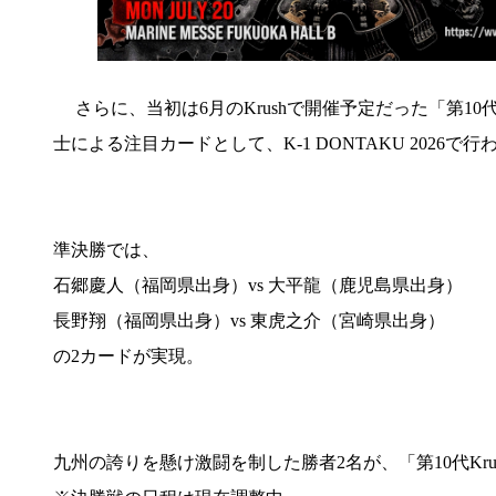
さらに、当初は6月のKrushで開催予定だった「第10
士による注目カードとして、K-1 DONTAKU 2026
準決勝では、
石郷慶人（福岡県出身）vs 大平龍（鹿児島県出身）
長野翔（福岡県出身）vs 東虎之介（宮崎県出身）
の2カードが実現。
九州の誇りを懸け激闘を制した勝者2名が、「第10代K