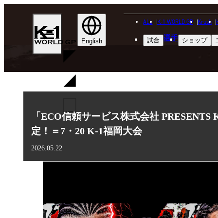
ALL
K-1 WORLD GP
Krush
K-
選手
試合
ショップ
1
English
WGP
「ECO信頼サービス株式会社 PRESENTS 
定！＝7・20 K-1福岡大会
2026.05.22