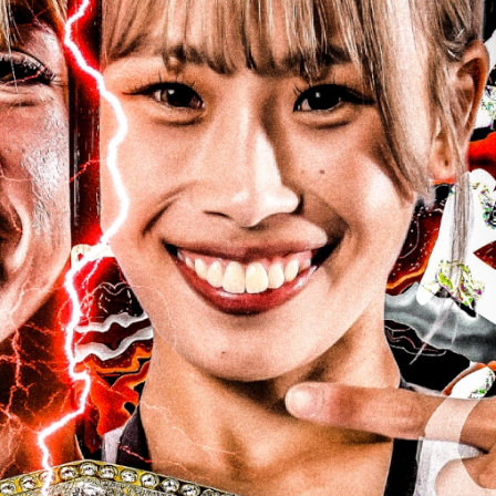
総合トップ
K-1 WGP
Krush
Krush-EX
K-1
アマチュ
K-1
甲子園・
K-1 AWAR
K-