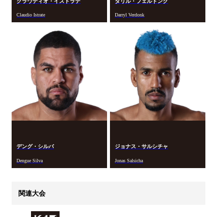
クラウディオ・イストラテ
ダリル・フェルドンク
Claudio Istrate
Darryl Verdonk
デング・シルバ
ジョナス・サルシチャ
Dengue Silva
Jonas Salsicha
関連大会