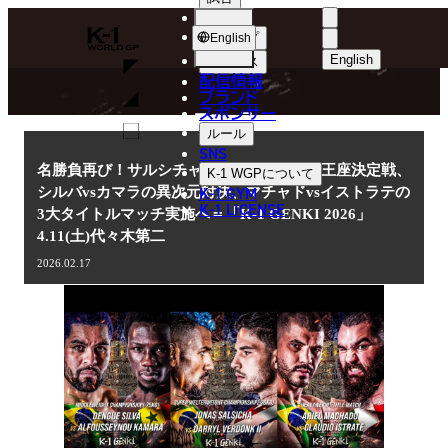
選手
NEWS
K-
ショップ
English
1
English
ニュース
配信情報
日本語
WGP
ブランド
スポンサー
ニュース
English
ルール
SNS
한국어
名勝負再び！サルシチャvsフェルドンクの王座決定戦、
K-1 WGP
について
K-1 GYM
シルバvsカマラの異次元対決、マチャドvsイストラテの
中文（简体
K-1 LICENSE
3大タイトルマッチ実施へ＝「K-1 GENKI 2026」
4.11(土)代々木第二
中文（繁體
2026.02.17
ไทย
العربية