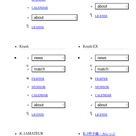
about
CALENDAR
LICENSE
about
LICENSE
Krush
Krush-EX
news
news
match
match
FIGHTER
FIGHTER
SPONSOR
SPONSOR
CALENDAR
CALENDAR
about
about
LICENSE
LICENSE
K-1AMATEUR
K-1
甲子園・カレッジ