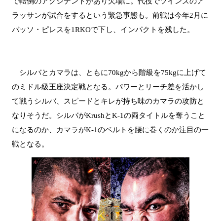
で転倒のアクシデントがあり欠場に。代役でツインズのア
ラッサンが試合をするという緊急事態も。前戦は今年2月に
バッソ・ピレスを1RKOで下し、インパクトを残した。
シルバとカマラは、ともに70kgから階級を75kgに上げて
のミドル級王座決定戦となる。パワーとリーチ差を活かし
て戦うシルバ、スピードとキレが持ち味のカマラの攻防と
なりそうだ。シルバがKrushとK-1の両タイトルを奪うこと
になるのか、カマラがK-1のベルトを腰に巻くのか注目の一
戦となる。