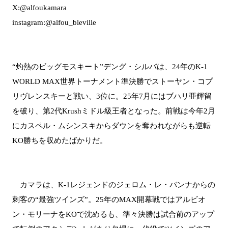
X:@alfoukamara
instagram:@alfou_bleville
“灼熱のビッグモスキート”デング・シルバは、24年のK-1
WORLD MAX世界トーナメント準決勝でストーヤン・コプ
リヴレンスキーと戦い、3位に。25年7月にはブハリ亜輝留
を破り、第2代Krushミドル級王者となった。前戦は今年2月
にカスペル・ムシンスキからダウンを奪われながらも逆転
KO勝ちを収めたばかりだ。
カマラは、K-1レジェンドのジェロム・レ・バンナからの
刺客の“最強ツインズ”。25年のMAX開幕戦ではアルビオ
ン・モリーナをKOで沈めるも、準々決勝は試合前のアップ