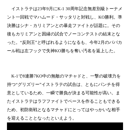
イストラテは23年9月にK-1 30周年記念無差別級トーナメ
ント一回戦でマハムード・サッタリと対戦し、KO勝利。準
決勝はシナ・カリミアンとの暴走ファイトが話題に。その
後もカリミアンと因縁の試合でノーコンテストの結末とな
った。“反則王”と呼ばれるようになるも、今年2月のババカ
ール戦は左フックで失神KO勝ちを奪い汚名を返上した。
K-1で8連勝7KO中の無敵のマチャドと、一撃の破壊力を
持つ“グリズリー”イストラテの試合は、ともにパンチを得
意としているため、一瞬で勝負が決まる可能性が高い。ま
たイストラテはラフファイトでペースを作ることもできる
ため、初防衛戦となるマチャドにとってはやっかいな相手
を迎えることとなったといえよう。