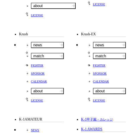
LICENSE
about
LICENSE
Krush
Krush-EX
news
news
match
match
FIGHTER
FIGHTER
SPONSOR
SPONSOR
CALENDAR
CALENDAR
about
about
LICENSE
LICENSE
K-1AMATEUR
K-1
甲子園・カレッジ
K-1 AWARDS
NEWS