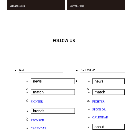
Amano Sota
Ouyan Feng
FOLLOW US
K-1
K-1 WGP
news
news
match
match
FIGHTER
FIGHTER
SPONSOR
brands
CALENDAR
SPONSOR
about
CALENDAR