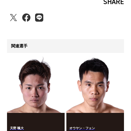
SHARE
関連選手
天野 颯大
オウヤン・フェン