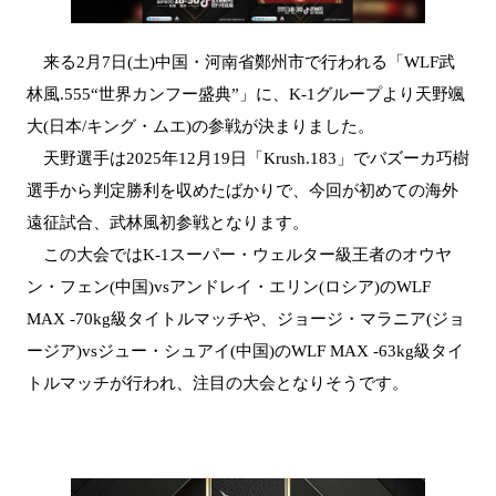
来る2月7日(土)中国・河南省鄭州市で行われる「WLF武
林風.555“世界カンフー盛典”」に、K-1グループより天野颯
大(日本/キング・ムエ)の参戦が決まりました。
天野選手は2025年12月19日「Krush.183」でバズーカ巧樹
選手から判定勝利を収めたばかりで、今回が初めての海外
遠征試合、武林風初参戦となります。
この大会ではK-1スーパー・ウェルター級王者のオウヤ
ン・フェン(中国)vsアンドレイ・エリン(ロシア)のWLF
MAX -70kg級タイトルマッチや、ジョージ・マラニア(ジョ
ージア)vsジュー・シュアイ(中国)のWLF MAX -63kg級タイ
トルマッチが行われ、注目の大会となりそうです。