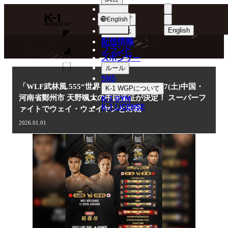
選手
NEWS
K-
ショップ
English
1
English
ニュース
配信情報
日本語
WGP
ブランド
スポンサー
ニュース
English
ルール
SNS
한국어
「WLF武林風.555“世界カンフー盛典”」2.7(土)中国・
K-1 WGP
について
K-1 GYM
河南省鄭州市 天野颯大の中国遠征が決定！ スーパーフ
中文（简体
K-1 LICENSE
ァイトでウェイ・ウェイヤンと対戦
中文（繁體
2026.01.01
ไทย
العربية