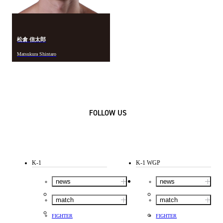
松倉 信太郎
Matsukura Shintaro
FOLLOW US
K-1
K-1 WGP
news
news
match
match
FIGHTER
FIGHTER