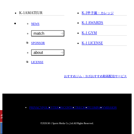
K-1AMATEUR
K-1
甲子園・カレッジ
K-1 AWARDS
NEWS
K-1 GYM
match
K-1 LICENSE
SPONSOR
about
LICENSE
おすすめジム・ヨガ
おすすめ動画配信サービス
PRIVACYPOLICY
TERMS
CONTACT
RECRUIT
COMPANY
MISSION
チケット
購入
©2026.M-1 Sports Media Co.,Ltd.All Rights Reserved.
< BACK