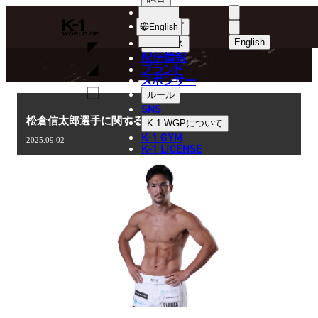
選手
NEWS
K-
ショップ
English
1
English
ニュース
配信情報
日本語
WGP
ブランド
スポンサー
ニュース
English
ルール
SNS
한국어
松倉信太郎選手に関するお知らせ
K-1 WGP
について
K-1 GYM
2025.09.02
中文（简体
K-1 LICENSE
中文（繁體
ไทย
العربية