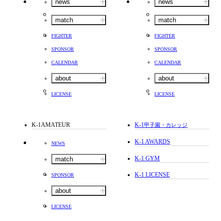
news
news
match
match
FIGHTER
FIGHTER
SPONSOR
SPONSOR
CALENDAR
CALENDAR
about
about
LICENSE
LICENSE
K-1AMATEUR
K-1
甲子園・カレッジ
K-1 AWARDS
NEWS
K-1 GYM
match
K-1 LICENSE
SPONSOR
about
LICENSE