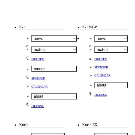
K-1
K-1 WGP
news
news
match
match
FIGHTER
FIGHTER
SPONSOR
brands
CALENDAR
SPONSOR
about
CALENDAR
LICENSE
about
LICENSE
Krush
Krush-EX