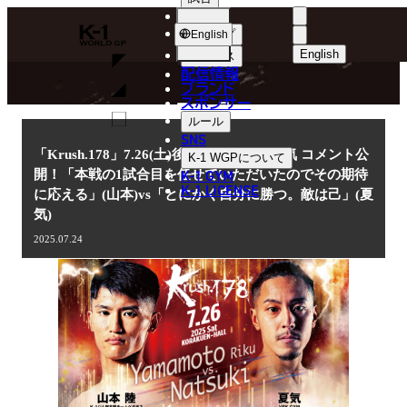
選手
NEWS
K-
ショップ
English
1
English
ニュース
配信情報
日本語
WGP
ブランド
スポンサー
ニュース
English
ルール
SNS
한국어
「Krush.178」7.26(土)後楽園 山本陸vs夏気 コメント公
K-1 WGP
について
K-1 GYM
開！「本戦の1試合目を任せていただいたのでその期待
中文（简体
K-1 LICENSE
に応える」(山本)vs「とにかく自分に勝つ。敵は己」(夏
気)
中文（繁體
2025.07.24
ไทย
العربية