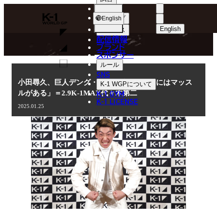
選手
NEWS
K-
ショップ
English
1
English
ニュース
配信情報
日本語
WGP
ブランド
スポンサー
ニュース
English
ルール
SNS
한국어
小田尋久、巨人デング・シルバ狩りへ「僕にはマッス
K-1 WGP
について
K-1 GYM
ルがある」＝2.9K-1MAX代々木第二
中文（简体
K-1 LICENSE
2025.01.25
中文（繁體
ไทย
العربية