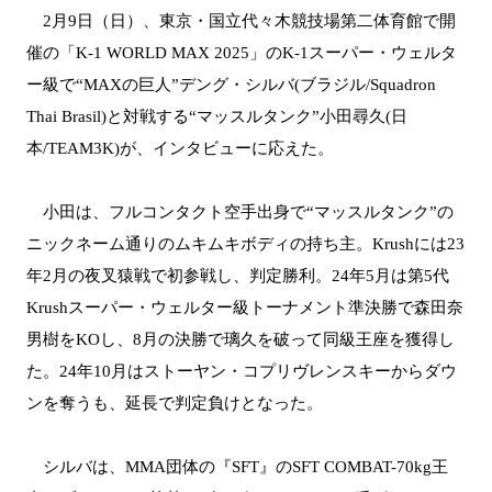
2月9日（日）、東京・国立代々木競技場第二体育館で開
催の「K-1 WORLD MAX 2025」のK-1スーパー・ウェルタ
ー級で“MAXの巨人”デング・シルバ(ブラジル/Squadron
Thai Brasil)と対戦する“マッスルタンク”小田尋久(日
本/TEAM3K)が、インタビューに応えた。
小田は、フルコンタクト空手出身で“マッスルタンク”の
ニックネーム通りのムキムキボディの持ち主。Krushには23
年2月の夜叉猿戦で初参戦し、判定勝利。24年5月は第5代
Krushスーパー・ウェルター級トーナメント準決勝で森田奈
男樹をKOし、8月の決勝で璃久を破って同級王座を獲得し
た。24年10月はストーヤン・コプリヴレンスキーからダウ
ンを奪うも、延長で判定負けとなった。
シルバは、MMA団体の『SFT』のSFT COMBAT-70kg王