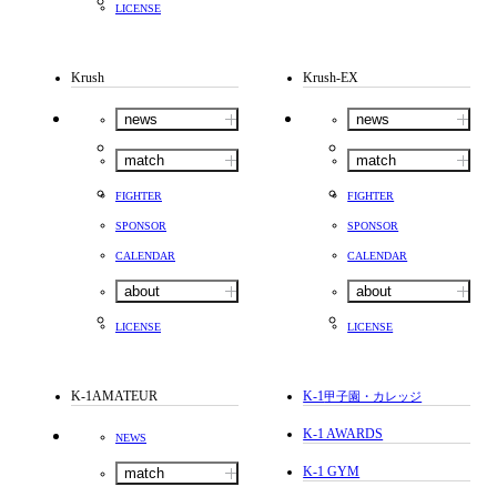
LICENSE
Krush
Krush-EX
news
news
match
match
FIGHTER
FIGHTER
SPONSOR
SPONSOR
CALENDAR
CALENDAR
about
about
LICENSE
LICENSE
K-1AMATEUR
K-1
甲子園・カレッジ
K-1 AWARDS
NEWS
K-1 GYM
match