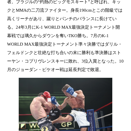
者。ブラジルの“灼熱のビッグモスキート”と呼ばれ、キッ
クとMMAの二刀流ファイター。身長190cmとこの階級では
高くリーチがあり、蹴りとパンチのバランスに長けてい
る。24年3月にK-1 WORLD MAX最強決定トーナメント開
幕戦では璃久からダウンを奪いTKO勝ち。7月のK-1
WORLD MAX最強決定トーナメント準々決勝ではダリル・
フェルドンクと壮絶な打ち合いの末に勝利も準決勝はスト
ーヤン・コプリヴレンスキーに敗れ、3位入賞となった。10
月のジョーダン・ピケオー戦は延長判定で敗退。