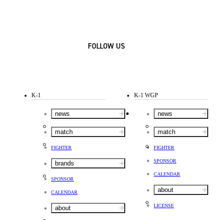
FOLLOW US
K-1
K-1 WGP
news
news
match
match
FIGHTER
FIGHTER
SPONSOR
brands
CALENDAR
SPONSOR
about
CALENDAR
LICENSE
about