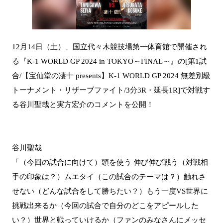
12月14日（土）、国立代々木競技場第一体育館で開催され
る『K-1 WORLD GP 2024 in TOKYO～FINAL～』の[第1試
合/【宝仙堂の凄十 presents】K-1 WORLD GP 2024 無差別級
トーナメント・リザーブファイト/3分3R・延長1R]で対戦す
る谷川聖哉と実方宏介のコメントを公開！
谷川聖哉
「（今回の試合に向けて）頭を使う 伸び伸び戦う（対戦相
手の印象は？）ムエタイ（この試合のテーマは？）触れさ
せない（どんな試合をして勝ちたい？）もう一度VS世界に
挑戦出来るか（今回の試合で自分のどこをアピールした
い？）世界と戦っていけるか（ファンのみなさんにメッセ