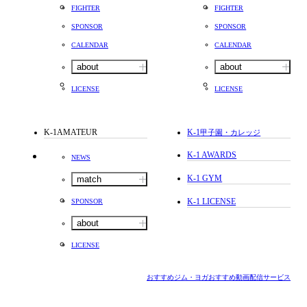
FIGHTER
FIGHTER
SPONSOR
SPONSOR
CALENDAR
CALENDAR
about
about
LICENSE
LICENSE
K-1AMATEUR
K-1
甲子園・カレッジ
K-1 AWARDS
NEWS
K-1 GYM
match
K-1 LICENSE
SPONSOR
about
LICENSE
おすすめジム・ヨガ
おすすめ動画配信サービス