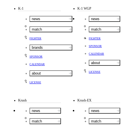
K-1
K-1 WGP
news
news
match
match
FIGHTER
FIGHTER
SPONSOR
brands
CALENDAR
SPONSOR
about
CALENDAR
LICENSE
about
LICENSE
Krush
Krush-EX
news
news
match
match