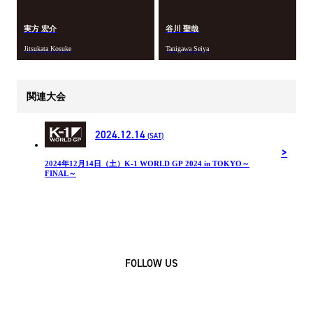
実方 宏介
谷川 聖哉
Jitsukata Kosuke
Tanigawa Seiya
関連大会
2024.12.14
(SAT)
2024年12⽉14⽇（土）K-1 WORLD GP 2024 in TOKYO～
FINAL～
FOLLOW US