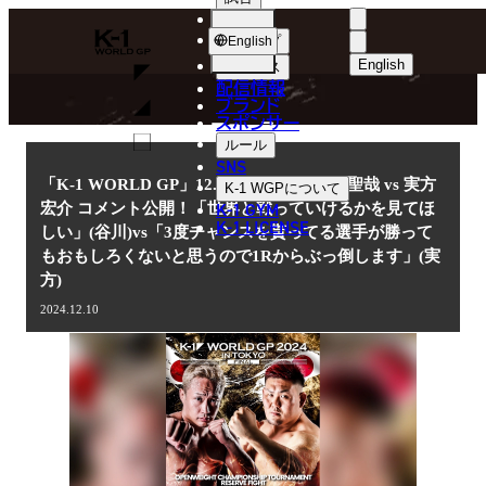
選手
NEWS
K-
ショップ
English
1
English
ニュース
配信情報
日本語
WGP
ブランド
スポンサー
ニュース
English
ルール
SNS
한국어
「K-1 WORLD GP」12.14(土)代々木 谷川聖哉 vs 実方
K-1 WGP
について
K-1 GYM
宏介 コメント公開！「世界と戦っていけるかを見てほ
中文（简体
K-1 LICENSE
しい」(谷川)vs「3度チャンスを貰ってる選手が勝って
もおもしろくないと思うので1Rからぶっ倒します」(実
中文（繁體
方)
ไทย
2024.12.10
العربية