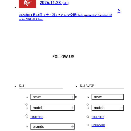
2024.11.23
(SAT)
2024年11月23日（土・祝）“アロマ空間Halu presents”Krush.168
～in NAGOYA～
FOLLOW US
K-1
K-1 WGP
news
news
match
match
FIGHTER
FIGHTER
SPONSOR
brands