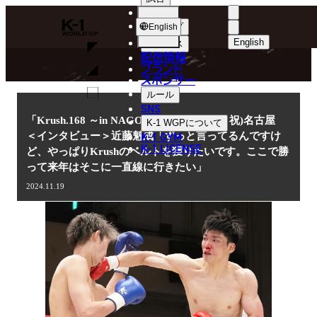
選手
NEWS
K-
ショップ
English
1
English
ニュース
配信情報
日本語
WGP
ブランド
スポンサー
ニュース
English
ルール
SNS
한국어
「Krush.168 ～in NAGOYA～」11.23(土・祝)名古屋
K-1 WGP
について
K-1 GYM
＜インタビュー＞近藤魁成「ずっと言ってるんですけ
中文（简体
K-1 LICENSE
ど、やっぱりKrushのベルトを獲りたいです。ここで勝
って来年はそこに一直線に行きたい」
中文（繁體
2024.11.19
ไทย
العربية