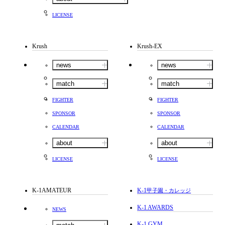
LICENSE
Krush
Krush-EX
news
news
match
match
FIGHTER
FIGHTER
SPONSOR
SPONSOR
CALENDAR
CALENDAR
about
about
LICENSE
LICENSE
K-1AMATEUR
K-1
甲子園・カレッジ
K-1 AWARDS
NEWS
K-1 GYM