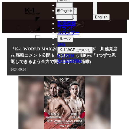
選手
NEWS
K-
ショップ
English
1
English
ニュース
配信情報
日本語
WGP
ブランド
スポンサー
ニュース
English
ルール
SNS
한국어
「K-1 WORLD MAX 2024」9.29(日) 代々木 川越亮彦
K-1 WGP
について
K-1 GYM
vs 瑠唯コメント公開！「ぱわー」(川越)vs「1つずつ恩
中文（简体
K-1 LICENSE
返しできるよう全力で闘います!!」( 瑠唯)
中文（繁體
2024.09.26
ไทย
العربية