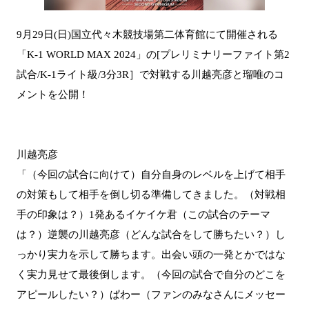
9月29日(日)国立代々木競技場第二体育館にて開催される
「K-1 WORLD MAX 2024」の[プレリミナリーファイト第2
試合/K-1ライト級/3分3R］で対戦する川越亮彦と瑠唯のコ
メントを公開！
川越亮彦
「（今回の試合に向けて）自分自身のレベルを上げて相手
の対策もして相手を倒し切る準備してきました。（対戦相
手の印象は？）1発あるイケイケ君（この試合のテーマ
は？）逆襲の川越亮彦（どんな試合をして勝ちたい？）し
っかり実力を示して勝ちます。出会い頭の一発とかではな
く実力見せて最後倒します。（今回の試合で自分のどこを
アピールしたい？）ぱわー（ファンのみなさんにメッセー