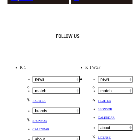
FOLLOW US
K-1
K-1 WGP
news
news
match
match
FIGHTER
FIGHTER
SPONSOR
brands
CALENDAR
SPONSOR
about
CALENDAR
LICENSE
about