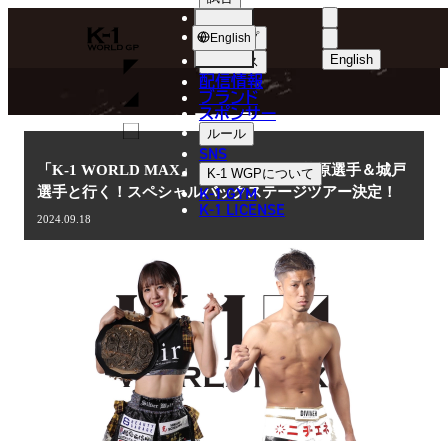
選手
NEWS
K-
ショップ
English
1
English
ニュース
配信情報
日本語
WGP
ブランド
スポンサー
ニュース
English
ルール
SNS
한국어
「K-1 WORLD MAX」 9.29(日)代々木 菅原選手＆城戸
K-1 WGP
について
K-1 GYM
選手と行く！スペシャルバックステージツアー決定！
中文（简体
K-1 LICENSE
2024.09.18
中文（繁體
ไทย
العربية