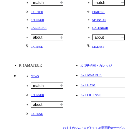
match
match
FIGHTER
FIGHTER
SPONSOR
SPONSOR
CALENDAR
CALENDAR
about
about
LICENSE
LICENSE
K-1AMATEUR
K-1
甲子園・カレッジ
K-1 AWARDS
NEWS
K-1 GYM
match
K-1 LICENSE
SPONSOR
about
LICENSE
おすすめジム・ヨガ
おすすめ動画配信サービス