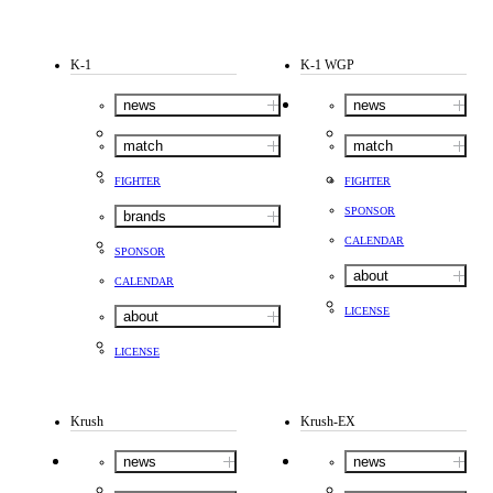
K-1
K-1 WGP
news
news
match
match
FIGHTER
FIGHTER
SPONSOR
brands
CALENDAR
SPONSOR
about
CALENDAR
LICENSE
about
LICENSE
Krush
Krush-EX
news
news