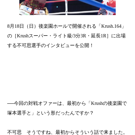
8
月
18
日（日）後楽園ホールで開催される「
Krush.164
」
の［
Krush
スーパー・ライト級
/3
分
3R
・延長
1R
］に出場
する不可思選手のインタビューを公開！
──今回の対戦オファーは、最初から「
Krush
の後楽園で
塚本選手と」という形だったんですか？
不可思 そうですね、最初からそういう話で来ました。