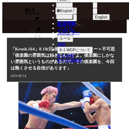
選手
NEWS
K-
ショップ
English
1
English
ニュース
配信情報
日本語
WGP
ブランド
スポンサー
ニュース
English
ルール
SNS
한국어
「Krush.164」8.18(日)後楽園＜インタビュー＞不可思
K-1 WGP
について
K-1 GYM
「後楽園の雰囲気は好きなんですよ。後楽園にしかな
中文（简体
K-1 LICENSE
い雰囲気というものがあるので。その後楽園を、今回
は熱くさせる自信があります」
中文（繁體
2024.08.14
ไทย
العربية