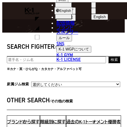
選手
FIGHTER
K-
ショップ
English
1
English
ニュース
配信情報
日本語
WGP
ブランド
スポンサー
選手
English
ルール
SNS
SEARCH FIGHTER
한국어
選手を探す
K-1 WGP
について
K-1 GYM
中文（简体
K-1 LICENSE
検索
中文（繁體
※カナ・英・ひらがな・カタカナ・アルファベット可
ไทย
所属ジム検索
العربية
OTHER SEARCH
その他の検索
ブランドから探す
階級別に探す
過去のK-1トーナメント優勝者