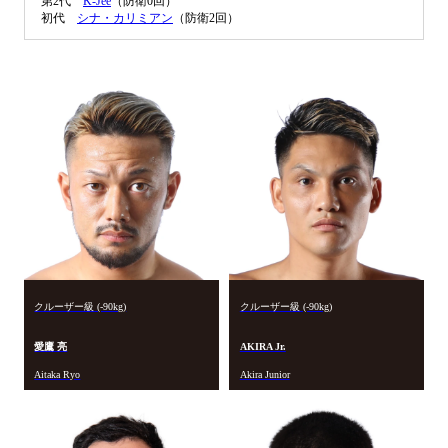
第2代
K-Jee
（防衛0回）
初代
シナ・カリミアン
（防衛2回）
クルーザー級 (-90kg)
クルーザー級 (-90kg)
愛鷹 亮
AKIRA Jr.
Aitaka Ryo
Akira Junior