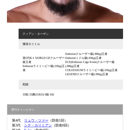
ティアン・ターザン
獲得タイトル
Enfusionクルーザー級(-88kg)王者
第5代K-1 WORLD GPクルーザー
Enfusionミドル級(-84kg)王者
級王者
ECE(Enfusion Cage Event)クルーザー級
Enfusionライトヘビー級(-93kg)王
(-88kg)王者
者
COLOSSEUMライトヘビー級(-93kg)王者
LEGENDクルーザー級(-90kg)王者
戦績
35戦 35勝(31KO) 0敗 0分
歴代チャンピオン
第4代
リュウ・ツァー
（防衛1回）
第3代
シナ・カリミアン
（防衛0回）