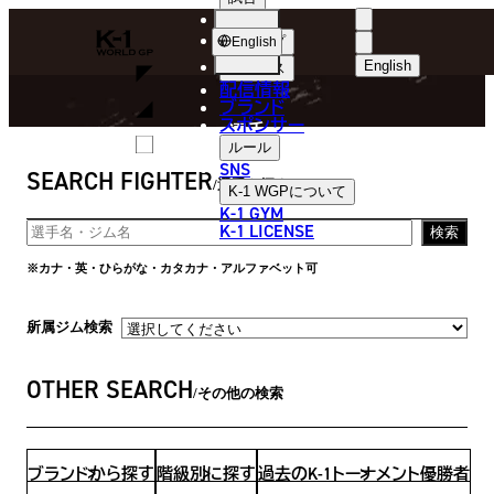
選手
FIGHTER
K-
ショップ
English
1
English
ニュース
配信情報
日本語
WGP
ブランド
スポンサー
選手
English
ルール
SNS
SEARCH FIGHTER
한국어
選手を探す
K-1 WGP
について
K-1 GYM
中文（简体
K-1 LICENSE
検索
中文（繁體
※カナ・英・ひらがな・カタカナ・アルファベット可
ไทย
所属ジム検索
العربية
OTHER SEARCH
その他の検索
ブランドから探す
階級別に探す
過去のK-1トーナメント優勝者