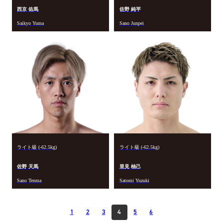
西京 佑馬
佐野 純平
Saikyo Yuma
Sano Junpei
ライト級 (-62.5kg)
ライト級 (-62.5kg)
佐野 天馬
里見 柚己
Sano Tenma
Satomi Yuzuki
1
2
3
4
5
6