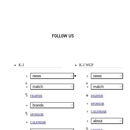
FOLLOW US
K-1
K-1 WGP
news
news
match
match
FIGHTER
FIGHTER
SPONSOR
brands
CALENDAR
SPONSOR
about
CALENDAR