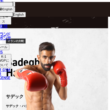
手
FIGHTER
ショッ
English
プ
English
ニュー
ス
日本語
P
信情
選手
English
ランド
ポンサ
한국어
イランの大蛇
ルール
中文（简体）
NS
K-1
Sadegh
中文（繁體）
WGP
に
ついて
Hashemi
1 GYM
ไทย
1
ICENSE
العربية
サデック・ハシミ
サデック・ハシミ