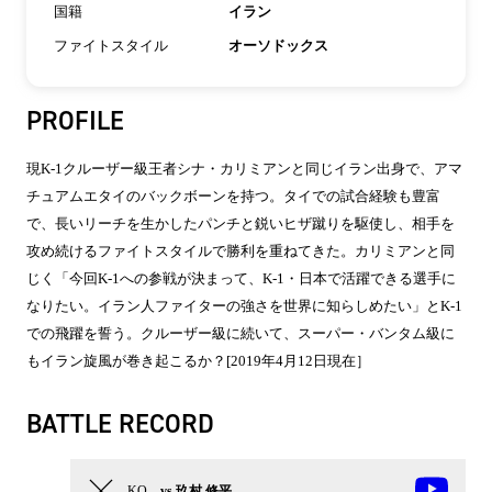
国籍
イラン
ファイトスタイル
オーソドックス
PROFILE
現K-1クルーザー級王者シナ・カリミアンと同じイラン出身で、アマ
チュアムエタイのバックボーンを持つ。タイでの試合経験も豊富
で、長いリーチを生かしたパンチと鋭いヒザ蹴りを駆使し、相手を
攻め続けるファイトスタイルで勝利を重ねてきた。カリミアンと同
じく「今回K-1への参戦が決まって、K-1・日本で活躍できる選手に
なりたい。イラン人ファイターの強さを世界に知らしめたい」とK-1
での飛躍を誓う。クルーザー級に続いて、スーパー・バンタム級に
もイラン旋風が巻き起こるか？[2019年4月12日現在］
BATTLE RECORD
KO
vs 玖村 修平