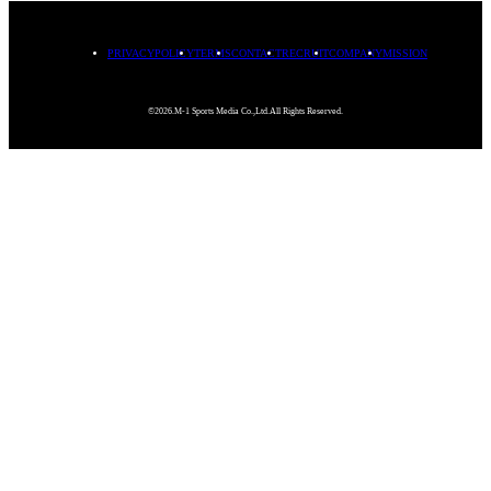
PRIVACYPOLICY
TERMS
CONTACT
RECRUIT
COMPANY
MISSION
©2026.M-1 Sports Media Co.,Ltd.All Rights Reserved.