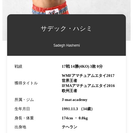
詳
細
サデック・ハシミ
情
報
Sadegh Hashemi
戦績
17戦 14勝(4KO) 3敗 0分
WMFアマチュアムエタイ2017
世界王者
獲得タイトル
IFMAアマチュアムエタイ2016
欧州王者
所属・ジム
J-mat academy
生年月日
1991.11.3 （34歳）
身長・体重
174cm ・ 0.0kg
出身地
テヘラン