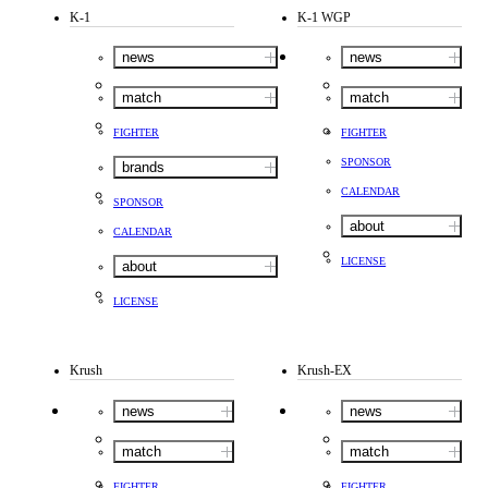
K-1
K-1 WGP
news
news
match
match
FIGHTER
FIGHTER
SPONSOR
brands
CALENDAR
SPONSOR
about
CALENDAR
LICENSE
about
LICENSE
Krush
Krush-EX
news
news
match
match
FIGHTER
FIGHTER