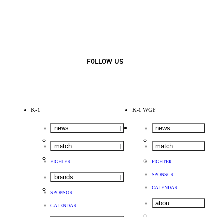
FOLLOW US
K-1
K-1 WGP
news
news
match
match
FIGHTER
FIGHTER
SPONSOR
brands
CALENDAR
SPONSOR
about
CALENDAR