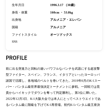
生年月日
1996.3.17 （30歳）
身長・体重
160cm ・ 53.0kg
出身地
アルメニア・エレバン
国籍
アルメニア
ファイトスタイル
オーソドックス
SNS
PROFILE
前に出る突進力と回転の速いパワフルなパンチを武器にする超攻撃
型ファイター。スペイン、フランス、イタリアといったヨーロッパ
諸国で活躍し、各地域のベルトを巻いてきた。2019年6月のK-1スー
パー・バンタム級世界最強決定トーナメントに参戦。一回戦では晃
貴からハイキックでダウンを奪って判定勝利し、第3位に輝いた。
2022年12月3日、K-1大阪大会では本人にとってベストウエイトであ
るバンタム級に階級を下げてK-1再登場。初代K-1バンタム級王座決