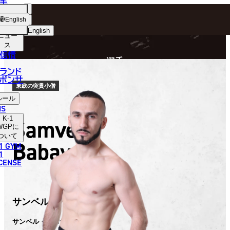
手
FIGHTER
ショッ
English
プ
English
ニュー
ス
日本語
P
信情
選手
English
ランド
ポンサ
한국어
東欧の突貫小僧
ルール
中文（简体）
NS
K-1
Samvel
中文（繁體）
WGP
に
ついて
Babayan
1 GYM
ไทย
1
ICENSE
العربية
サンベル・ババヤン
サンベル・ババヤン