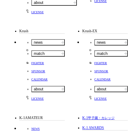
LICENSE
about
LICENSE
Krush
Krush-EX
news
news
match
match
FIGHTER
FIGHTER
SPONSOR
SPONSOR
CALENDAR
CALENDAR
about
about
LICENSE
LICENSE
K-1AMATEUR
K-1
甲子園・カレッジ
K-1 AWARDS
NEWS