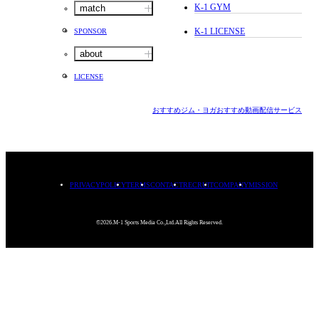
K-1 GYM
match
K-1 LICENSE
SPONSOR
about
LICENSE
おすすめジム・ヨガ
おすすめ動画配信サービス
PRIVACYPOLICY
TERMS
CONTACT
RECRUIT
COMPANY
MISSION
©2026.M-1 Sports Media Co.,Ltd.All Rights Reserved.