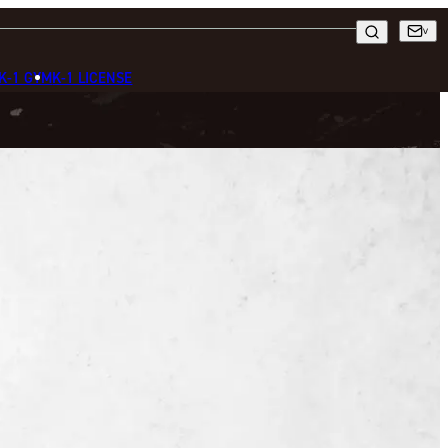
K-1 GYM
K-1 LICENSE