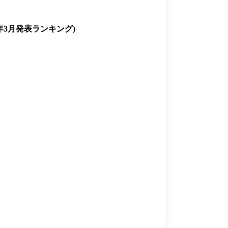
年3月発表ランキング)
一覧
X(JP)
X(Krush)
X(アマチュア大会)
ア
Instagram(JP)
カレッジ
TikTok(JP)
DS
LINE(JP)
（グッ
Youtube(JP)
）
Facebook(JP)
チケッ
X(En)
）
Instagram(EN)