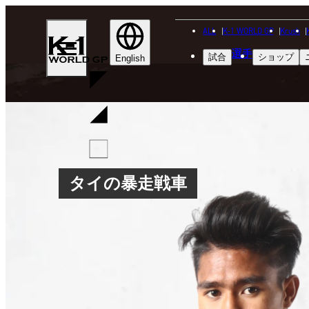
ALL
K-1 WORLD GP
Krush
K-
選手
試合
ショップ
1
English
WGP
タイの暴走戦車