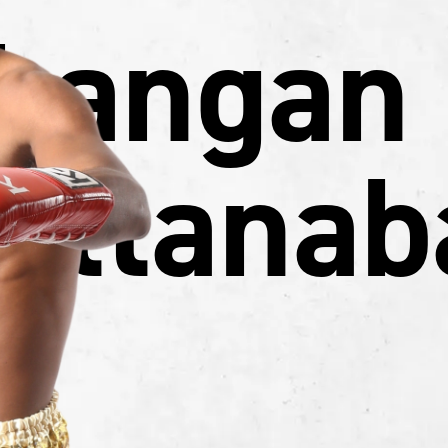
hangan
attanab