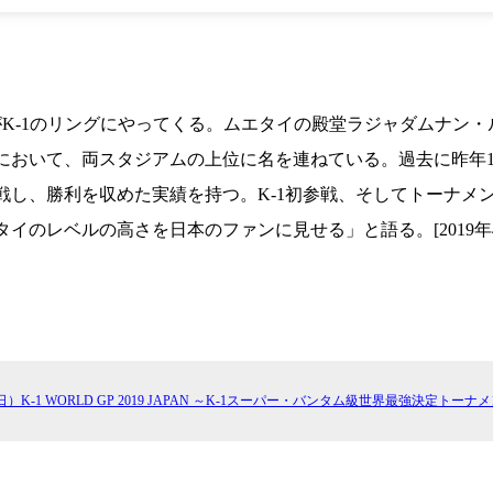
ギャラリー（
ー）
ギャラリー（写
ギャラリー（動
K-1
（K
GYM
ム）
K-
（フ
がK-1のリングにやってくる。ムエタイの殿堂ラジャダムナン
1.CLUB
ブ）
おいて、両スタジアムの上位に名を連ねている。過去に昨年12
戦し、勝利を収めた実績を持つ。K-1初参戦、そしてトーナメ
イのレベルの高さを日本のファンに見せる」と語る。[2019年4
K-1 WGP
ル
（日）K-1 WORLD GP 2019 JAPAN ～K-1スーパー・バンタム級世界最強決定トーナ
試合日程
試合結果