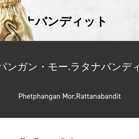
.ラタナバンディット
ディット
パンガン・モー.ラタナバンデ
Phetphangan Mor.Rattanabandit