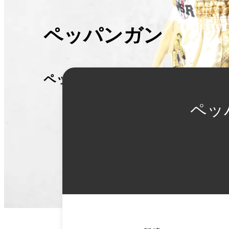
ペッパンガン・モー
ペッパンガン・モー.ラタナバン
詳
細
ペッ
情
報