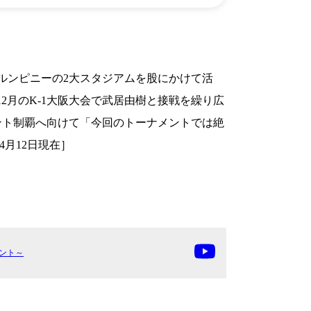
ポスタ
Youtube(EN)
Podcast(EN)
真）
weibo(CH)
画）
Official site(EN)
-1ジ
ァンクラ
・ルンピニーの2大スタジアムを股にかけて活
月のK-1大阪大会で武居由樹と接戦を繰り広
K-1 WGP
とは
ント制覇へ向けて「今回のトーナメントでは絶
■ ガールズ
K-
ガール
月12日現在］
1
ズ
公式ルー
メント～