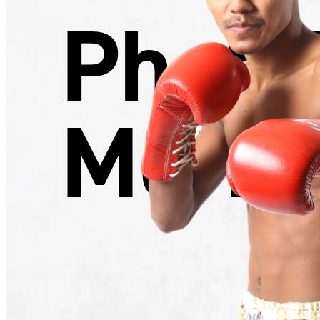
Phetp
Mor.R