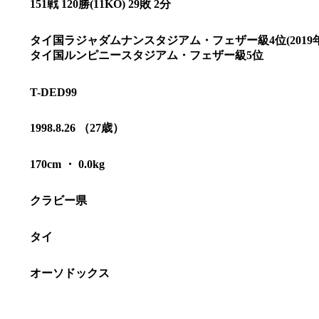
151戦 120勝(11KO) 29敗 2分
タイ国ラジャダムナンスタジアム・フェザー級4位(2019
タイ国ルンピニースタジアム・フェザー級5位
T-DED99
1998.8.26 （27歳）
170cm ・ 0.0kg
クラビー県
総合トップ
K-1 WGP
Krush
タイ
Krush-EX
K-1
アマチュ
K-1
甲子園・
オーソドックス
K-1 AWAR
K-
1.SHOP
ズ
K-
（
1.SHOP
ト