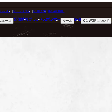
FIGHTER
Krush-EX
K-1アマチュア
K-1甲子園
K-1 AWARDS
配信情報
ブランド
スポンサー
SNS
ニュース
ルール
K-1 WGP
について
選手