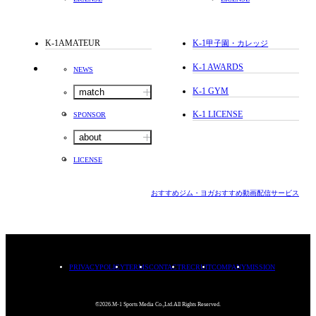
K-1AMATEUR
K-1
甲子園・カレッジ
K-1 AWARDS
NEWS
K-1 GYM
match
K-1 LICENSE
SPONSOR
about
LICENSE
おすすめジム・ヨガ
おすすめ動画配信サービス
PRIVACYPOLICY
TERMS
CONTACT
RECRUIT
COMPANY
MISSION
©2026.M-1 Sports Media Co.,Ltd.All Rights Reserved.