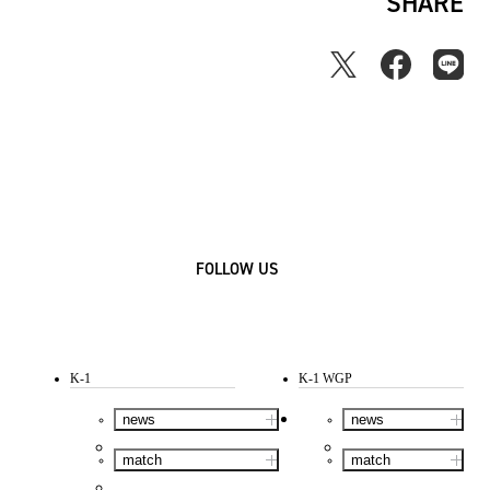
SHARE
FOLLOW US
K-1
K-1 WGP
news
news
match
match