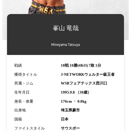
詳
細
峯山 竜哉
情
報
Mineyama Tatsuya
戦績
18戦 10勝(4KO) 7敗 1分
獲得タイトル
J-NETWORKウェルター級王者
所属・ジム
WSRフェアテックス西川口
生年月日
1995.9.8 （30歳）
身長・体重
176cm ・ 0.0kg
出身地
埼玉県蕨市
国籍
日本
ファイトスタイル
サウスポー