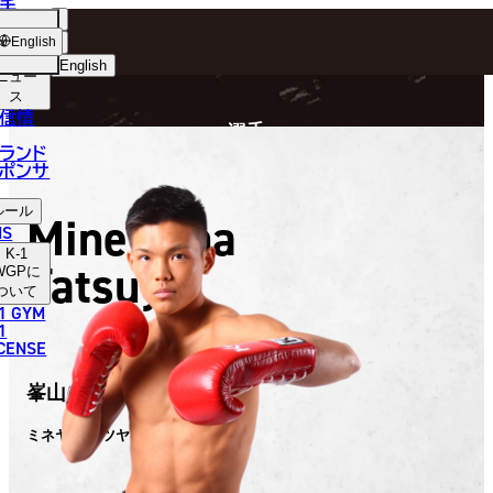
手
FIGHTER
ショッ
English
プ
English
ニュー
ス
日本語
P
信情
選手
English
ランド
ポンサ
한국어
ルール
Mineyama
中文（简体）
NS
K-1
Tatsuya
中文（繁體）
WGP
に
ついて
1 GYM
ไทย
1
ICENSE
العربية
峯山 竜哉
ミネヤマ タツヤ