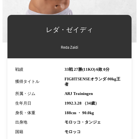
詳
細
レダ・ゼイディ
情
報
Reda Zaidi
戦績
33戦 27勝(11KO) 6敗 0分
FIGHTSENSEオランダ-90kg王
獲得タイトル
者
所属・ジム
ARJ Trainingen
生年月日
1992.3.28 （34歳）
身長・体重
188cm ・ 90.0kg
出身地
モロッコ・タンジェ
国籍
モロッコ