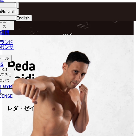
手
FIGHTER
ショッ
English
プ
English
ニュー
ス
日本語
P
信情
選手
English
ランド
ポンサ
한국어
ルール
Reda
中文（简体）
NS
K-1
Zaidi
中文（繁體）
WGP
に
ついて
1 GYM
ไทย
1
ICENSE
العربية
レダ・ゼイディ