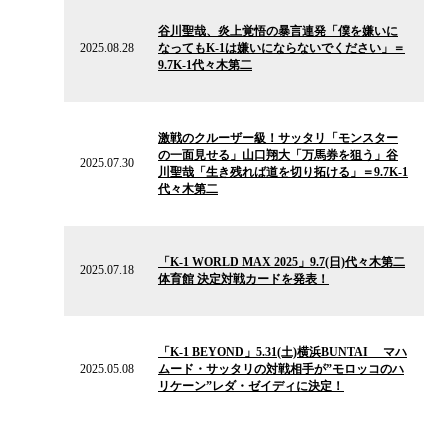
2025.08.28
の
谷川聖哉、炎上覚悟の暴言連発「僕を嫌いに
ニ
2025.08.28
なってもK-1は嫌いにならないでください」＝
ュ
9.7K-1代々木第二
ー
ス
2025.07.30
の
激戦のクルーザー級！サッタリ「モンスター
ニ
の一面見せる」山口翔大「万馬券を狙う」谷
ュ
2025.07.30
川聖哉「生き残れば道を切り拓ける」＝9.7K-1
ー
代々木第二
ス
2025.07.18
の
「K-1 WORLD MAX 2025」9.7(日)代々木第二
ニ
2025.07.18
体育館 決定対戦カードを発表！
ュ
ー
ス
2025.05.08
の
「K-1 BEYOND」5.31(土)横浜BUNTAI マハ
ニ
2025.05.08
ムード・サッタリの対戦相手が”モロッコのハ
ュ
リケーン”レダ・ゼイディに決定！
ー
ス