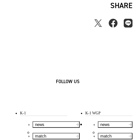
SHARE
FOLLOW US
K-1
K-1 WGP
news
news
match
match