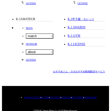
LICENSE
LICENSE
K-1AMATEUR
K-1
甲子園・カレッジ
K-1 AWARDS
NEWS
K-1 GYM
match
K-1 LICENSE
SPONSOR
about
LICENSE
おすすめジム・ヨガ
おすすめ動画配信サービス
PRIVACYPOLICY
TERMS
CONTACT
RECRUIT
COMPANY
MISSION
©2026.M-1 Sports Media Co.,Ltd.All Rights Reserved.