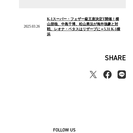
ス
2025.03.26
の
K-1スーパー・フェザー級王座決定T開催！横
ニ
山朋哉、中島千博、松山勇汰が海外強豪と対
ュ
2025.03.26
戦、レオナ・ペタスはリザーブに＝5.31 K-1横
ー
浜
ス
SHARE
FOLLOW US