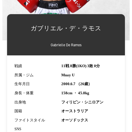
詳
細
ガブリエル・デ・ラモス
情
報
Gabrielle De Ramos
戦績
11戦 8勝(1KO) 3敗 0分
所属・ジム
Muay U
生年月日
2000.6.7 （26歳）
身長・体重
158cm ・ 45.0kg
出身地
フィリピン・シニロアン
国籍
オーストラリア
ファイトスタイル
オーソドックス
SNS