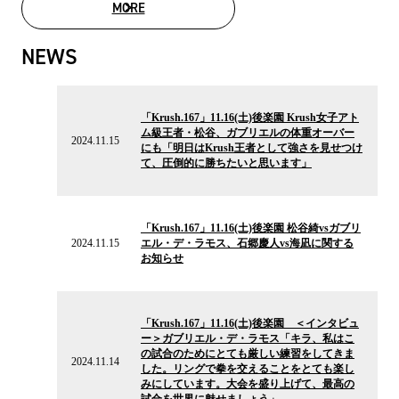
MORE
MOVIE LIST
NEWS
2024.11.15
の
「Krush.167」11.16(土)後楽園 Krush女子アト
ニ
ム級王者・松谷、ガブリエルの体重オーバー
ュ
2024.11.15
にも「明日はKrush王者として強さを見せつけ
ー
て、圧倒的に勝ちたいと思います」
ス
2024.11.15
の
「Krush.167」11.16(土)後楽園 松谷綺vsガブリ
ニ
2024.11.15
エル・デ・ラモス、石郷慶人vs海凪に関する
ュ
お知らせ
ー
ス
2024.11.14
の
「Krush.167」11.16(土)後楽園 ＜インタビュ
ニ
ー＞ガブリエル・デ・ラモス「キラ、私はこ
ュ
の試合のためにとても厳しい練習をしてきま
ー
2024.11.14
した。リングで拳を交えることをとても楽し
ス
みにしています。大会を盛り上げて、最高の