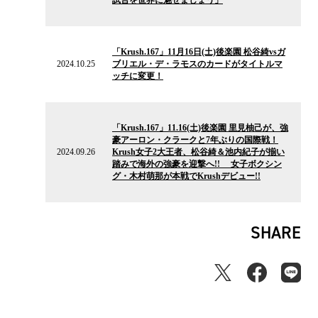
試合を世界に魅せましょう」
2024.10.25
の
「Krush.167」11月16日(土)後楽園 松谷綺vsガ
ニ
2024.10.25
ブリエル・デ・ラモスのカードがタイトルマ
ュ
ッチに変更！
ー
ス
2024.09.26
の
「Krush.167」11.16(土)後楽園 里見柚己が、強
ニ
豪アーロン・クラークと7年ぶりの国際戦！
ュ
2024.09.26
Krush女子2大王者、松谷綺＆池内紀子が揃い
ー
踏みで海外の強豪を迎撃へ!! 女子ボクシン
ス
グ・木村萌那が本戦でKrushデビュー!!
SHARE