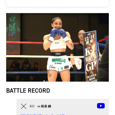
BATTLE RECORD
KO
vs 松谷 綺