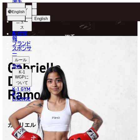
選手
FIGHTER
ショッ
English
プ
English
ニュー
ス
日本語
P
配信情
選手
報
English
ブランド
スポンサ
한국어
ー
ルール
Gabrielle
中文（简体）
SNS
K-1
De
中文（繁體）
WGP
に
ついて
Ramos
K-1 GYM
ไทย
K-1
LICENSE
العربية
ガブリエル・デ・ラモス