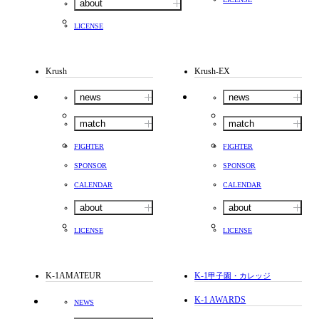
about
LICENSE
Krush
Krush-EX
news
news
match
match
FIGHTER
FIGHTER
SPONSOR
SPONSOR
CALENDAR
CALENDAR
about
about
LICENSE
LICENSE
K-1AMATEUR
K-1
甲子園・カレッジ
K-1 AWARDS
NEWS