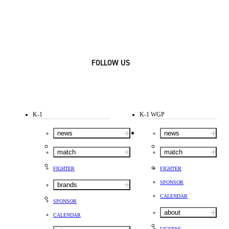
FOLLOW US
K-1
K-1 WGP
news
news
match
match
FIGHTER
FIGHTER
SPONSOR
brands
CALENDAR
SPONSOR
about
CALENDAR
LICENSE