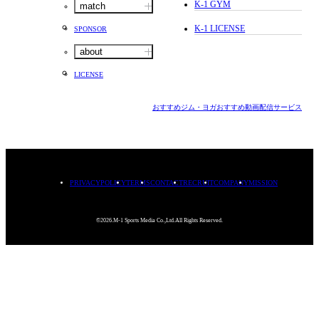
K-1 GYM
match
K-1 LICENSE
SPONSOR
about
LICENSE
おすすめジム・ヨガ
おすすめ動画配信サービス
PRIVACYPOLICY
TERMS
CONTACT
RECRUIT
COMPANY
MISSION
©2026.M-1 Sports Media Co.,Ltd.All Rights Reserved.