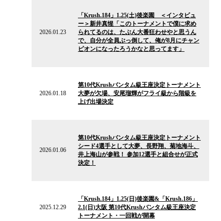
2026.01.23
の
「Krush.184」1.25(土)後楽園 ＜インタビュ
ニ
ー＞新井真惺「このトーナメントで僕に求め
ュ
2026.01.23
られてるのは、たぶん大番狂わせやと思うん
ー
で、自分が全員ぶっ倒して、俺が8月にチャン
ス
ピオンになったろうかなと思ってます」
2026.01.18
の
第10代Krushバンタム級王座決定トーナメント
ニ
2026.01.18
大夢が欠場、安尾瑠輝がフライ級から階級を
ュ
上げ出場決定
ー
ス
2026.01.06
の
第10代Krushバンタム級王座決定トーナメント
ニ
シード4選手として大夢、長野翔、菊地海斗、
ュ
2026.01.06
井上海山が参戦！ 参加12選手と組合せが正式
ー
決定！
ス
2025.12.29
の
「Krush.184」1.25(日)後楽園&「Krush.186」
ニ
2025.12.29
2.1(日)大阪 第10代Krushバンタム級王座決定
ュ
トーナメント・一回戦が開幕
ー