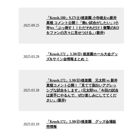
ス
2025.09.25
の
「Krush.180」9.27(土)後楽園 小寺雄太vs新井
ニ
真惺 コメント公開！「熱い試合がしたい」(小
ュ
2025.09.25
寺)vs「ぶっ倒す！！ただそれだけ！衝撃のKO
ー
をファンの方々に見せつける」(新井)
ス
2025.03.29
の
「Krush.172 」3.30(日) 後楽園ホール大会グッ
ニ
2025.03.29
ズ&サイン会情報まとめ ！
ュ
ー
ス
2025.03.28
の
「Krush.172」3.30(日)後楽園 元太郎 vs 新井
ニ
真惺コメント公開！「見てて面白いアグレッ
ュ
2025.03.28
シブな試合をします」(元太郎)vs「今回の試合
ー
は派手にやるんで、ぜひ楽しみにしててくだ
ス
さい」(新井)
2025.03.19
の
「Krush.172」3.30(日)後楽園 グッズ会場販
ニ
2025.03.19
売情報
ュ