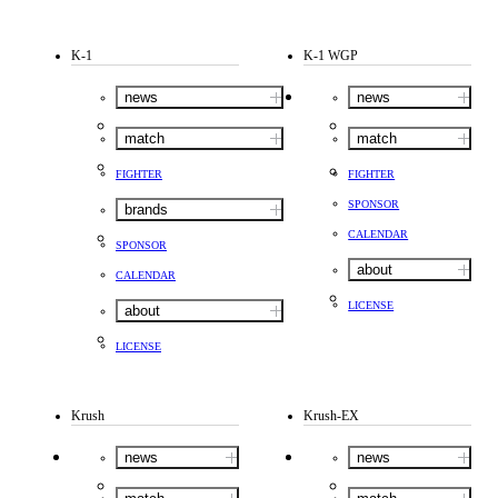
K-1
K-1 WGP
news
news
match
match
FIGHTER
FIGHTER
SPONSOR
brands
CALENDAR
SPONSOR
about
CALENDAR
LICENSE
about
LICENSE
Krush
Krush-EX
news
news