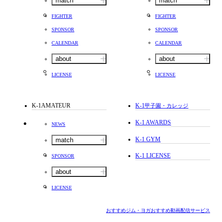
match
match
FIGHTER
FIGHTER
SPONSOR
SPONSOR
CALENDAR
CALENDAR
about
about
LICENSE
LICENSE
K-1AMATEUR
K-1
甲子園・カレッジ
K-1 AWARDS
NEWS
K-1 GYM
match
K-1 LICENSE
SPONSOR
about
LICENSE
おすすめジム・ヨガ
おすすめ動画配信サービス