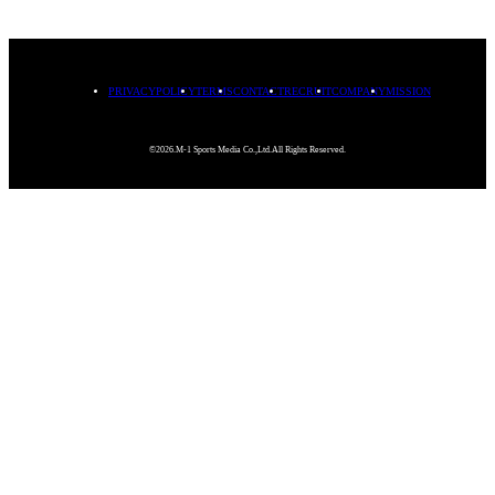
PRIVACYPOLICY
TERMS
CONTACT
RECRUIT
COMPANY
MISSION
©2026.M-1 Sports Media Co.,Ltd.All Rights Reserved.