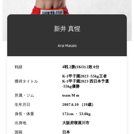
詳
細
新井 真惺
情
報
Arai Masato
戦績
4戦 2勝(1KO) 2敗 0分
K-1甲子園2023 -55kg王者
獲得タイトル
K-1甲子園2023 西日本予選
-55kg優勝
所属・ジム
team M m
生年月日
2007.6.10 （19歳）
身長・体重
172cm ・ 53.0kg
出身地
大阪府寝屋川市
国籍
日本