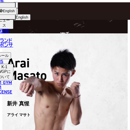
手
FIGHTER
ショッ
English
プ
English
ニュー
ス
日本語
P
信情
選手
English
ランド
ポンサ
한국어
ルール
Arai
中文（简体）
NS
K-1
Masato
中文（繁體）
WGP
に
ついて
1 GYM
ไทย
1
ICENSE
العربية
新井 真惺
アライ マサト