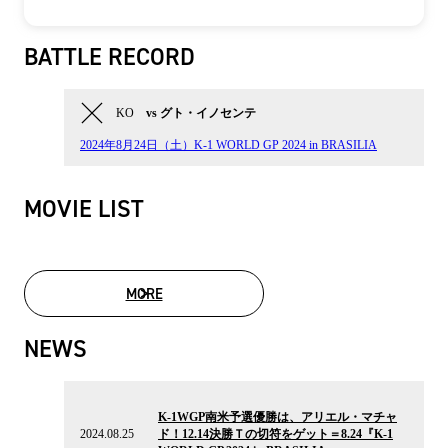
BATTLE RECORD
KO
vs グト・イノセンテ
2024年8⽉24⽇（土）K-1 WORLD GP 2024 in BRASILIA
MOVIE LIST
MORE
MOVIE LIST
NEWS
2024.08.25
の
K-1WGP南米予選優勝は、アリエル・マチャ
ニ
2024.08.25
ド！12.14決勝Ｔの切符をゲット＝8.24『K-1
ュ