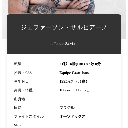
詳
細
ジェファーソン・サルビアーノ
情
報
Jefferson Salviano
戦績
21戦 18勝(10KO) 3敗 0分
所属・ジム
Equipe Castellano
生年月日
1995.6.7 （31歳）
身長・体重
180cm ・ 112.0kg
出身地
国籍
ブラジル
ファイトスタイル
オーソドックス
SNS