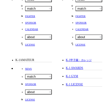
match
match
FIGHTER
FIGHTER
SPONSOR
SPONSOR
CALENDAR
CALENDAR
about
about
LICENSE
LICENSE
K-1AMATEUR
K-1
甲子園・カレッジ
K-1 AWARDS
NEWS
K-1 GYM
match
K-1 LICENSE
SPONSOR
about
LICENSE