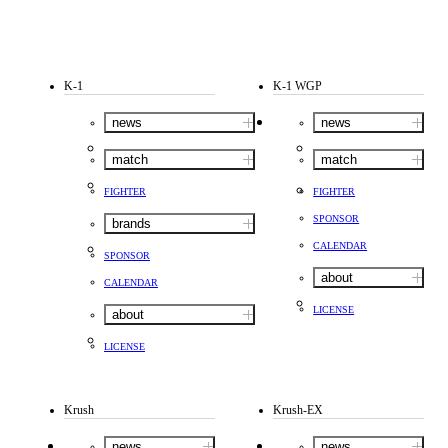
K-1
K-1 WGP
news
news
match
match
FIGHTER
FIGHTER
SPONSOR
brands
CALENDAR
SPONSOR
about
CALENDAR
LICENSE
about
LICENSE
Krush
Krush-EX
news
news