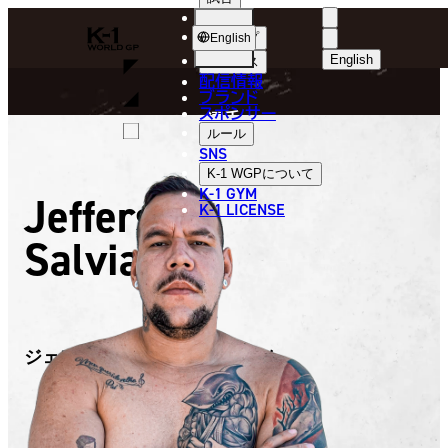
選手
FIGHTER
K-
ショップ
English
1
English
ニュース
配信情報
日本語
WGP
ブランド
スポンサー
選手
English
ルール
SNS
한국어
K-1 WGP
について
K-1 GYM
Jefferson
中文（简体
K-1 LICENSE
Salviano
中文（繁體
ไทย
العربية
ジェファーソン・サルビアーノ