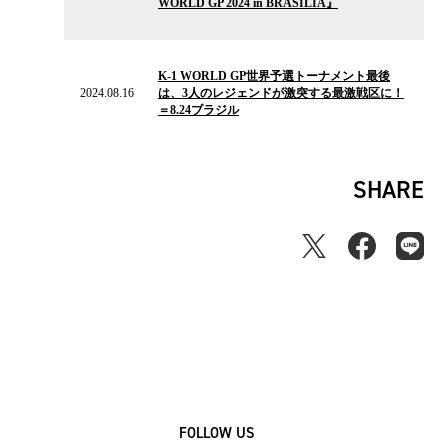
WORLD GP 2024 in BRASILIA』
ー
ス
2024.08.16
の
K-1 WORLD GP世界予選トーナメント最後
ニ
2024.08.16
は、3人のレジェンドが激突する最激戦区に！
ュ
＝8.24ブラジル
ー
ス
SHARE
FOLLOW US