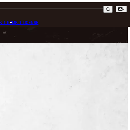
K-1 GYM
K-1 LICENSE