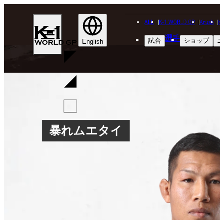
ALL
K-1 WORLD GP
Krush
K-
選手
試合
ショップ
1
English
WGP
暴れムエタイ