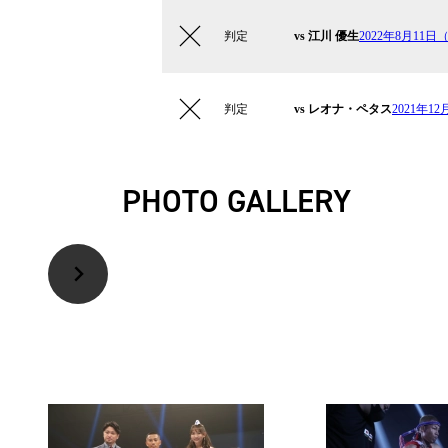
判定
vs 江川 優生
2022年8月11
判定
vs レオナ・ペタス
2021年
PHOTO GALLERY