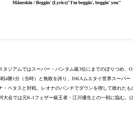
1.SHOP
ズ
Måneskin / Beggin' (Lyrics)"I'm beggin', beggin' you"
K-
（
1.SHOP
ト
ギャラリー（
ー）
ギャラリー（写
ギャラリー（動
K-1
（K
GYM
ム）
K-
（フ
1.CLUB
ブ）
ジアムではスーパー・バンタム級3位にまでのぼりつめ、ONE Ch
K-1 WGP
4勝1分（当時）と無敗を誇り、ISKAムエタイ世界スーパー・ラ
ル
ナ・ペタスと対戦。レオナのパンチでダウンを喫して敗れたも
州大会では元K-1フェザー級王者・江川優生との一戦に臨む。[20