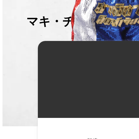
マキ・チャーチャイ
詳
細
情
報