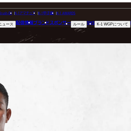
FIGHTER
Krush-EX
K-1アマチュア
K-1甲子園
K-1 AWARDS
配信情報
ブランド
スポンサー
SNS
ニュース
ルール
K-1 WGP
について
選手