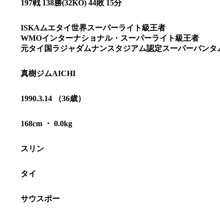
197戦 138勝(32KO) 44敗 15分
ISKAムエタイ世界スーパーライト級王者
WMOインターナショナル・スーパーライト級王者
元タイ国ラジャダムナンスタジアム認定スーパーバンタ
真樹ジムAICHI
1990.3.14 （36歳）
168cm ・ 0.0kg
スリン
総合トップ
K-1 WGP
タイ
Krush
Krush-EX
K-1
アマチュ
サウスポー
K-1
甲子園・
K-1 AWAR
K-