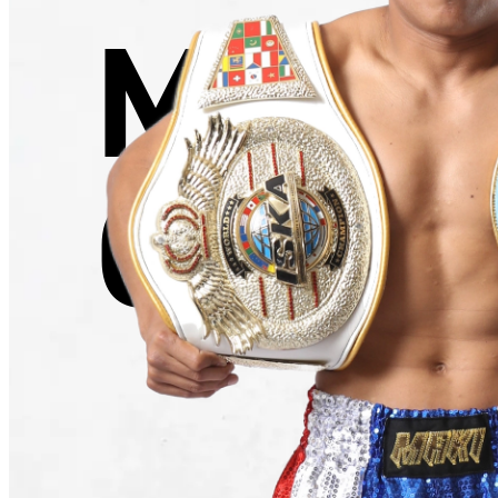
Maki
Chach