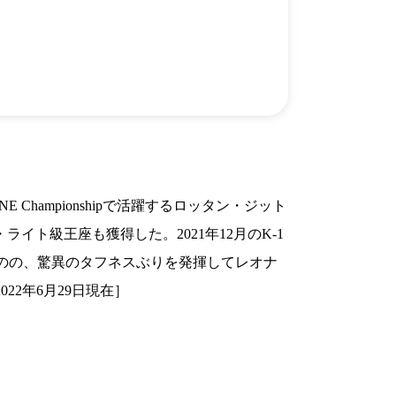
）
Facebook(JP)
チケッ
X(En)
）
Instagram(EN)
ポスタ
Youtube(EN)
Podcast(EN)
真）
weibo(CH)
画）
Official site(EN)
-1ジ
ァンクラ
K-1 WGP
とは
■ ガールズ
K-
ガール
ampionshipで活躍するロッタン・ジット
1
ズ
公式ルー
イト級王座も獲得した。2021年12月のK-1
のの、驚異のタフネスぶりを発揮してレオナ
22年6月29日現在］