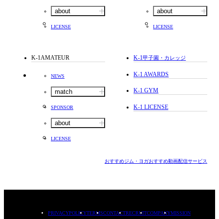
about
about
LICENSE
LICENSE
K-1AMATEUR
K-1
甲子園・カレッジ
K-1 AWARDS
NEWS
K-1 GYM
match
K-1 LICENSE
SPONSOR
about
LICENSE
おすすめジム・ヨガ
おすすめ動画配信サービス
PRIVACYPOLICY
TERMS
CONTACT
RECRUIT
COMPANY
MISSION