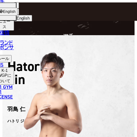
手
FIGHTER
ショッ
English
プ
English
ニュー
ス
日本語
P
信情
選手
English
ランド
ポンサ
한국어
ルール
Hatori
中文（简体）
NS
K-1
Jin
中文（繁體）
WGP
に
ついて
1 GYM
ไทย
1
ICENSE
العربية
羽鳥 仁
ハトリ ジン