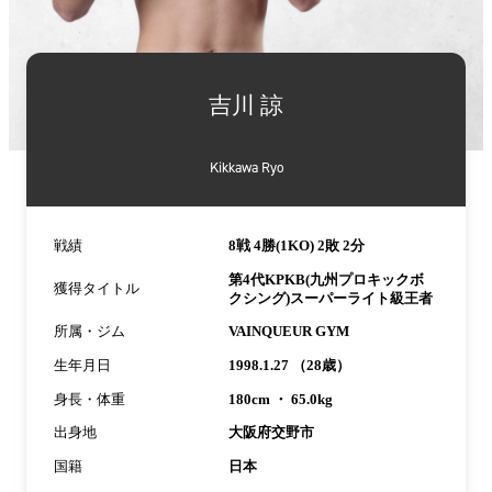
詳
細
吉川 諒
情
報
Kikkawa Ryo
戦績
8戦 4勝(1KO) 2敗 2分
第4代KPKB(九州プロキックボ
獲得タイトル
クシング)スーパーライト級王者
所属・ジム
VAINQUEUR GYM
生年月日
1998.1.27 （28歳）
身長・体重
180cm ・ 65.0kg
出身地
大阪府交野市
国籍
日本