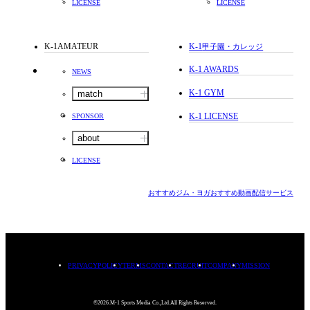
LICENSE
LICENSE
K-1AMATEUR
K-1
甲子園・カレッジ
K-1 AWARDS
NEWS
K-1 GYM
match
K-1 LICENSE
SPONSOR
about
LICENSE
おすすめジム・ヨガ
おすすめ動画配信サービス
PRIVACYPOLICY
TERMS
CONTACT
RECRUIT
COMPANY
MISSION
©2026.M-1 Sports Media Co.,Ltd.All Rights Reserved.