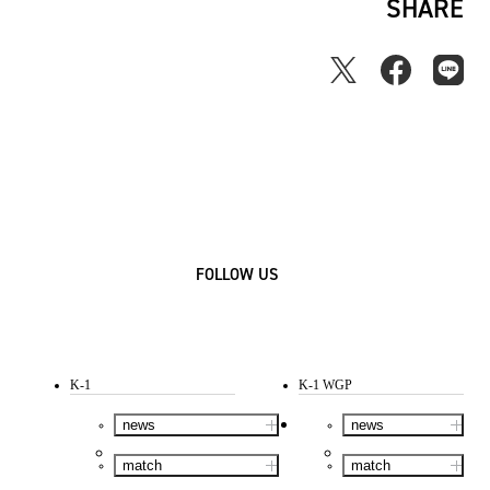
SHARE
FOLLOW US
K-1
K-1 WGP
news
news
match
match