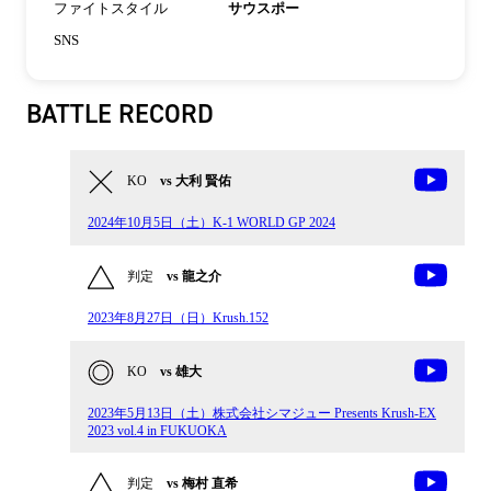
ファイトスタイル
サウスポー
SNS
BATTLE RECORD
KO
vs 大利 賢佑
2024年10月5日（土）K-1 WORLD GP 2024
判定
vs 龍之介
2023年8月27日（日）Krush.152
KO
vs 雄大
2023年5月13日（土）株式会社シマジュー Presents Krush-EX
2023 vol.4 in FUKUOKA
判定
vs 梅村 直希