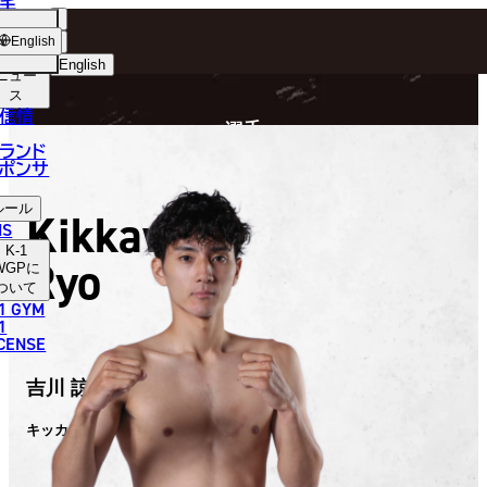
手
FIGHTER
ショッ
English
プ
English
ニュー
ス
日本語
P
信情
選手
English
ランド
ポンサ
한국어
ルール
Kikkawa
中文（简体）
NS
K-1
Ryo
中文（繁體）
WGP
に
ついて
1 GYM
ไทย
1
ICENSE
العربية
吉川 諒
キッカワ リョウ