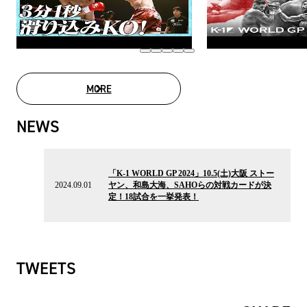
MORE
MOVIE LIST
NEWS
2024.09.01
の
「K-1 WORLD GP 2024」10.5(土)大阪 ストー
ニ
2024.09.01
ヤン、和島大海、SAHOらの対戦カードが決
ュ
定！18試合を一挙発表！
ー
ス
TWEETS