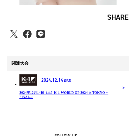
SHARE
関連大会
2024.12.14
(SAT)
2024年12⽉14⽇（土）K-1 WORLD GP 2024 in TOKYO～
FINAL～