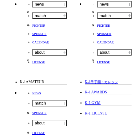
news
news
match
match
FIGHTER
FIGHTER
SPONSOR
SPONSOR
CALENDAR
CALENDAR
about
about
LICENSE
LICENSE
K-1AMATEUR
K-1
甲子園・カレッジ
K-1 AWARDS
NEWS
K-1 GYM
match
K-1 LICENSE
SPONSOR
about
LICENSE