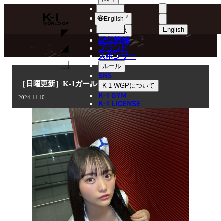
選手
COLUMN
K-
ショップ
English
1
English
ニュース
配信情報
日本語
WGP
ブランド
スポンサー
コラム
English
ルール
SNS
한국어
［日曜更新］K-1ガールズ そよんが登場！
K-1 WGP
について
K-1 GYM
2024.11.10
中文（简体
K-1 LICENSE
中文（繁體
ไทย
العربية