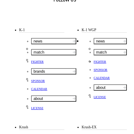
FOLLOW US
K-1
K-1 WGP
news
news
match
match
FIGHTER
FIGHTER
SPONSOR
brands
CALENDAR
SPONSOR
about
CALENDAR
LICENSE
about
LICENSE
Krush
Krush-EX