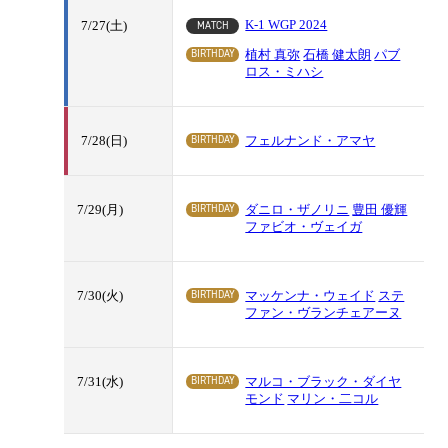
K-1 WGP 2024
MATCH
7/27(土)
BIRTHDAY
植村 真弥
石橋 健太朗
パブ
ロス・ミハシ
BIRTHDAY
7/28(日)
フェルナンド・アマヤ
BIRTHDAY
7/29(月)
ダニロ・ザノリニ
豊田 優輝
ファビオ・ヴェイガ
BIRTHDAY
7/30(火)
マッケンナ・ウェイド
ステ
ファン・ヴランチェアーヌ
BIRTHDAY
7/31(水)
マルコ・ブラック・ダイヤ
モンド
マリン・二コル