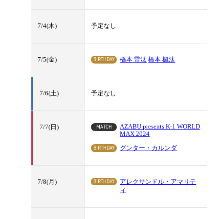
7/4(木)
予定なし
BIRTHDAY
7/5(金)
橋本 雷汰
橋本 楓汰
7/6(土)
予定なし
AZABU presents K-1 WORLD
MATCH
7/7(日)
MAX 2024
BIRTHDAY
グンター・カルンダ
BIRTHDAY
7/8(月)
アレクサンドル・アマリテ
ィ