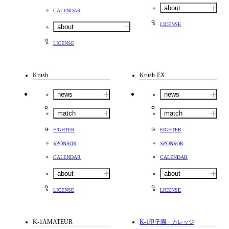
about
CALENDAR
LICENSE
about
LICENSE
Krush
Krush-EX
news
news
match
match
FIGHTER
FIGHTER
SPONSOR
SPONSOR
CALENDAR
CALENDAR
about
about
LICENSE
LICENSE
K-1AMATEUR
K-1
甲子園・カレッジ