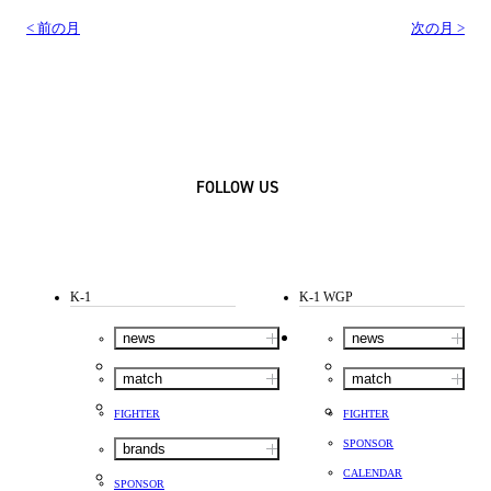
< 前の月
次の月 >
FOLLOW US
K-1
K-1 WGP
news
news
match
match
FIGHTER
FIGHTER
SPONSOR
brands
CALENDAR
SPONSOR