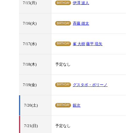
BIRTHDAY
7/15(月)
伊澤 波人
BIRTHDAY
7/16(火)
斉藤 雄太
BIRTHDAY
7/17(水)
峯 大樹
藤平 琉矢
7/18(木)
予定なし
BIRTHDAY
7/19(金)
グスタボ・ボリーノ
BIRTHDAY
7/20(土)
銀次
7/21(日)
予定なし