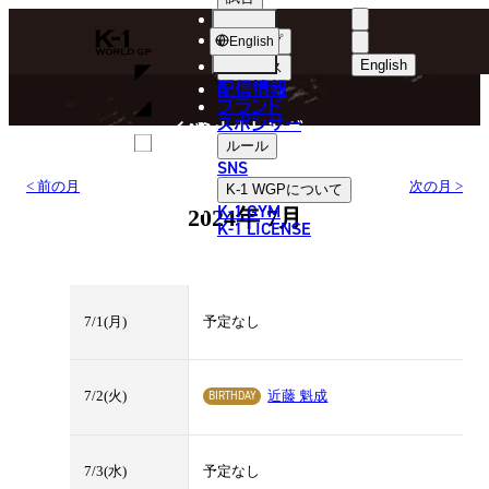
選手
EVENT CALENDAR
K-
ショップ
English
1
English
ニュース
配信情報
日本語
WGP
ブランド
スポンサー
イベントカレンダー
English
ルール
SNS
한국어
< 前の月
次の月 >
K-1 WGP
について
K-1 GYM
2024年 7月
中文（简体
K-1 LICENSE
中文（繁體
ไทย
7/1(月)
予定なし
العربية
BIRTHDAY
7/2(火)
近藤 魁成
7/3(水)
予定なし