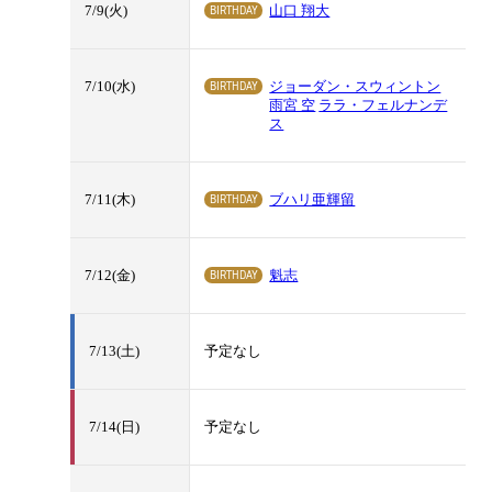
BIRTHDAY
7/9(火)
山口 翔大
BIRTHDAY
7/10(水)
ジョーダン・スウィントン
雨宮 空
ララ・フェルナンデ
ス
BIRTHDAY
7/11(木)
ブハリ亜輝留
BIRTHDAY
7/12(金)
魁志
7/13(土)
予定なし
7/14(日)
予定なし