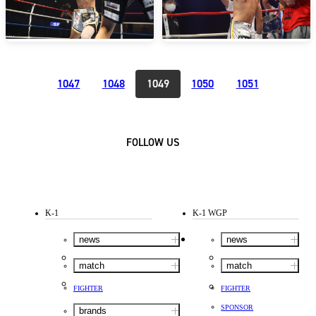
1047
1048
1049
1050
1051
FOLLOW US
K-1
K-1 WGP
news
news
match
match
FIGHTER
FIGHTER
SPONSOR
brands