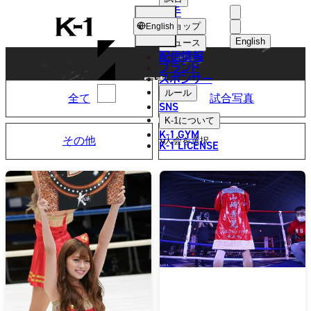
選手
PHOTO
K-
ショップ
English
1
English
ニュース
配信情報
日本語
ブランド
スポンサー
写真
English
ルール
全て
試合写真
SNS
한국어
K-1
について
K-1 GYM
その他
中文（简体
K-1 LICENSE
中文（繁體
ไทย
العربية