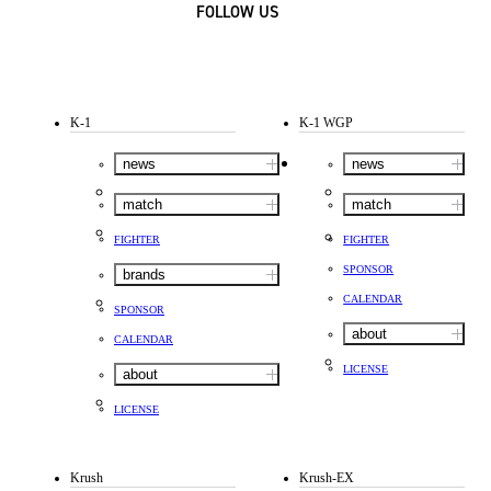
FOLLOW US
K-1
K-1 WGP
news
news
match
match
FIGHTER
FIGHTER
SPONSOR
brands
CALENDAR
SPONSOR
about
CALENDAR
LICENSE
about
LICENSE
Krush
Krush-EX