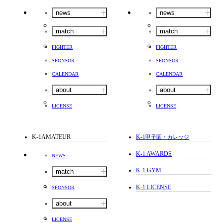
news
news
match
match
FIGHTER
FIGHTER
SPONSOR
SPONSOR
CALENDAR
CALENDAR
about
about
LICENSE
LICENSE
K-1AMATEUR
K-1
甲子園・カレッジ
K-1 AWARDS
NEWS
K-1 GYM
match
K-1 LICENSE
SPONSOR
about
LICENSE