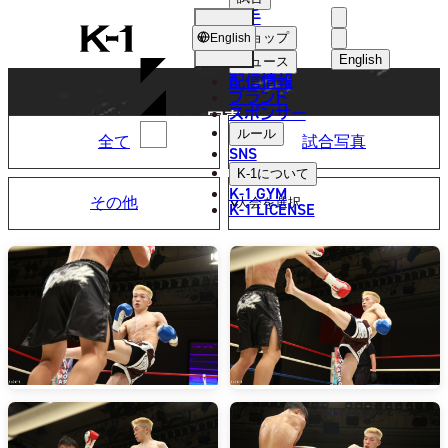
選手
PHOTO
K-
ショップ
English
1
English
ニュース
配信情報
日本語
ブランド
スポンサー
写真
English
ルール
全て
試合写真
SNS
한국어
K-1
について
K-1 GYM
その他
中文（简体
K-1 LICENSE
中文（繁體
ไทย
العربية