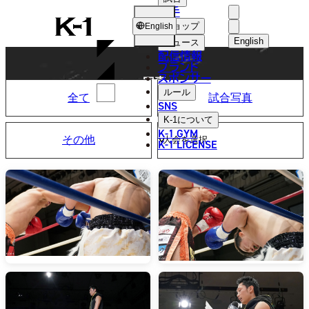
選手
PHOTO
K-
ショップ
English
1
English
ニュース
配信情報
日本語
ブランド
スポンサー
写真
English
ルール
全て
試合写真
SNS
한국어
K-1
について
K-1 GYM
その他
中文（简体
K-1 LICENSE
中文（繁體
ไทย
العربية