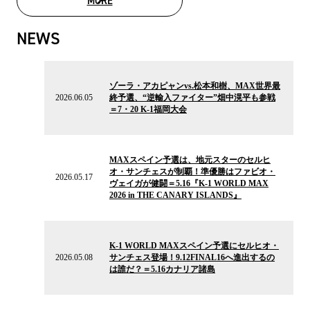
MORE
MOVIE LIST
NEWS
2026.06.05
の
ゾーラ・アカピャンvs.松本和樹、MAX世界最
ニ
2026.06.05
終予選、“逆輸入ファイター”畑中滉平も参戦
ュ
＝7・20 K-1福岡大会
ー
ス
2026.05.17
の
MAXスペイン予選は、地元スターのセルヒ
ニ
オ・サンチェスが制覇！準優勝はファビオ・
ュ
2026.05.17
ヴェイガが健闘＝5.16『K-1 WORLD MAX
ー
2026 in THE CANARY ISLANDS』
ス
2026.05.08
の
K-1 WORLD MAXスペイン予選にセルヒオ・
ニ
2026.05.08
サンチェス登場！9.12FINAL16へ進出するの
ュ
は誰だ？＝5.16カナリア諸島
ー
ス