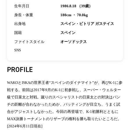
生年月日
1986.8.18 （39歳）
身長・体重
180cm ・ 70.0kg
出身地
スペイン・ビトリア ガステイス
国籍
スペイン
ファイトスタイル
オーソドックス
SNS
PROFILE
WAKOとISKAの世界王者“スペインのダイナマイト”が、再びK-1に参
戦する。前回は2017年9月のK-1に初参戦し、スーパー・ウェルター
級で日菜太と対戦。蹴りのスペシャリストの日菜太との対決はパン
チの距離が合わなかったためか、バッティングが目立ち、うまく試
合がアジャストしなかった。今回の再登場で、K-1初勝利とともに
MAX決勝トーナメントのリザーブの権利を勝ち取りたいところだ。
[2024年6月11日現在]