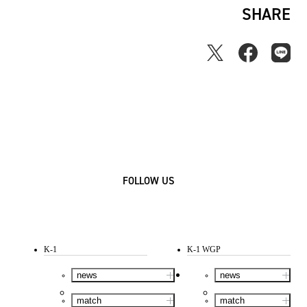
SHARE
FOLLOW US
K-1
K-1 WGP
news
news
match
match