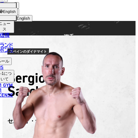
手
FIGHTER
ショッ
English
プ
English
ニュー
日本語
ス
信情
選手
English
ランド
ポンサ
한국어
スペインのダイナマイト
ルール
中文（简体）
NS
Sergio
-1
につ
中文（繁體）
いて
1 GYM
Sanchez
ไทย
1
ICENSE
العربية
セルヒオ・サンチェス