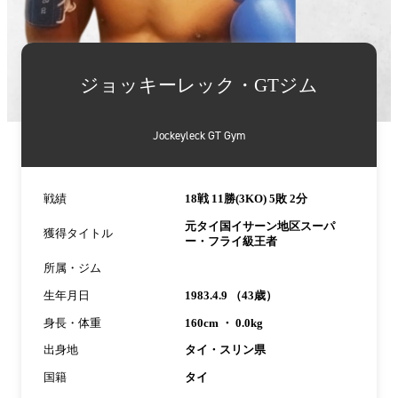
詳
細
ジョッキーレック・GTジム
情
報
Jockeyleck GT Gym
戦績
18戦 11勝(3KO) 5敗 2分
元タイ国イサーン地区スーパ
獲得タイトル
ー・フライ級王者
所属・ジム
生年月日
1983.4.9 （43歳）
身長・体重
160cm ・ 0.0kg
出身地
タイ・スリン県
国籍
タイ