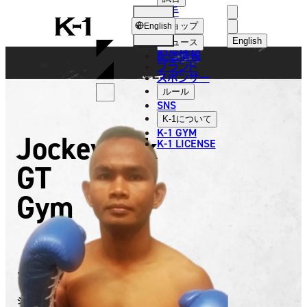
選手
FIGHTER
K-
ショップ
English
1
English
ニュース
配信情報
日本語
ブランド
スポンサー
選手
English
ルール
SNS
한국어
K-1
について
K-1 GYM
Jockeyleck
中文（简体
K-1 LICENSE
GT
中文（繁體
Gym
ไทย
العربية
ジョッキーレック・GTジム
ジョッキーレック・GTジム