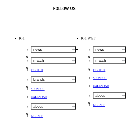
FOLLOW US
K-1
K-1 WGP
news
news
match
match
FIGHTER
FIGHTER
SPONSOR
brands
CALENDAR
SPONSOR
about
CALENDAR
LICENSE
about
LICENSE