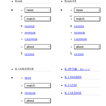
Krush
Krush-EX
news
news
match
match
FIGHTER
FIGHTER
SPONSOR
SPONSOR
CALENDAR
CALENDAR
about
about
LICENSE
LICENSE
K-1AMATEUR
K-1
甲子園・カレッジ
K-1 AWARDS
NEWS
K-1 GYM
match
K-1 LICENSE
SPONSOR
about