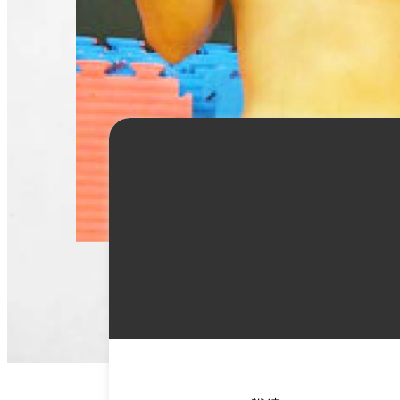
キッカワ ヒデアキ
詳
細
情
報