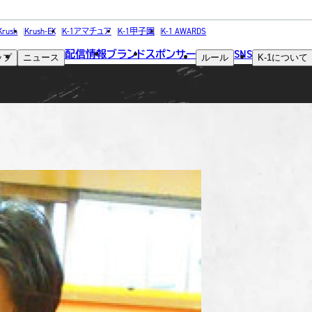
FIGHTER
Krush
Krush-EX
K-1アマチュア
K-1甲子園
K-1 AWARDS
配信情報
ブランド
スポンサー
SNS
ップ
ニュース
ルール
K-1
について
選手
wa