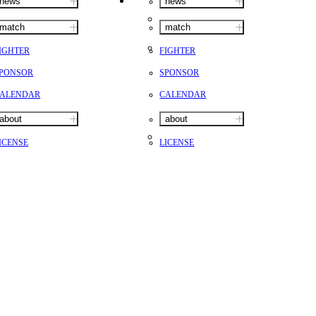
news
news
match
match
IGHTER
FIGHTER
PONSOR
SPONSOR
ALENDAR
CALENDAR
about
about
ICENSE
LICENSE