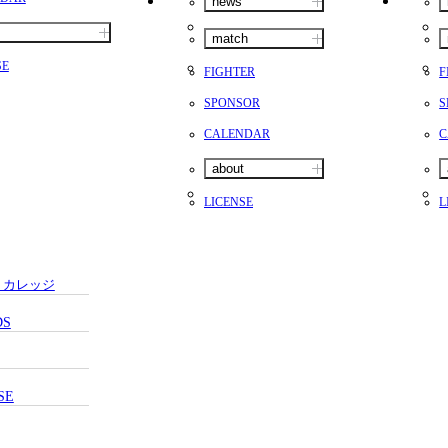
news
match
SE
FIGHTER
F
SPONSOR
S
CALENDAR
C
about
LICENSE
L
・カレッジ
DS
SE