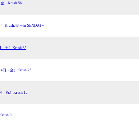
金）Krush.56
Krush公式
Krush-EX
ル
K-1アマチュ
ル
Krush.48 ～in SENDAI～
K-1甲子園・
ルール
日（土）Krush.35
試合日程
試合結果
14日（金）Krush.25
チケット
・祝）Krush.15
グッズ
ush.9
全て
イベント
トピックス
メディア
チケット・グッズ