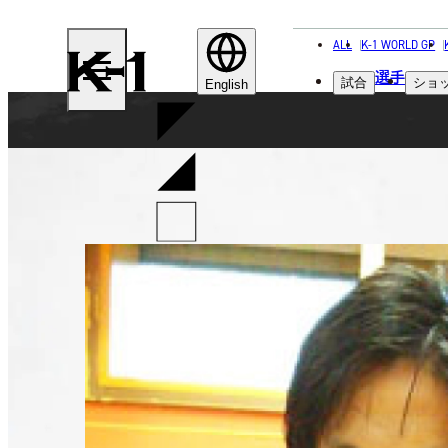
ALL
K-1 WORLD GP
K-
選手
試合
ショ
1
English
Kikka