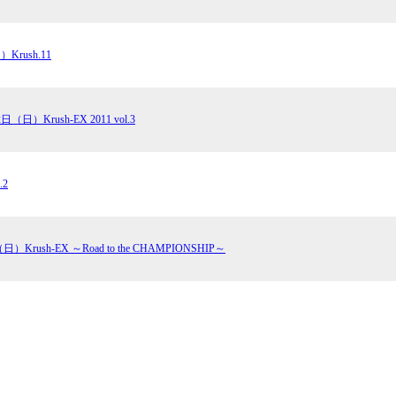
Krush.11
日（日）Krush-EX 2011 vol.3
.2
日）Krush-EX ～Road to the CHAMPIONSHIP～