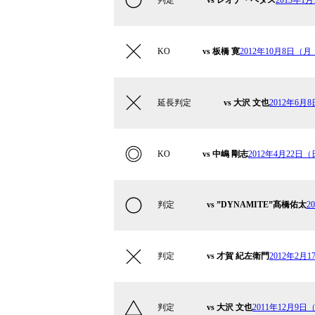
KO
vs 板橋 寛
2012年10月8日（月・
延長判定
vs 大沢 文也
2012年6月8
KO
vs 中嶋 剛志
2012年4月22日（日）
判定
vs ”DYNAMITE”髙橋佑太
2
判定
vs 才賀 紀左衛門
2012年2月1
判定
vs 大沢 文也
2011年12月9日（