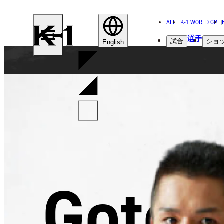
ALL
K-1 WORLD GP
K-
選手
試合
ショ
1
English
Goto