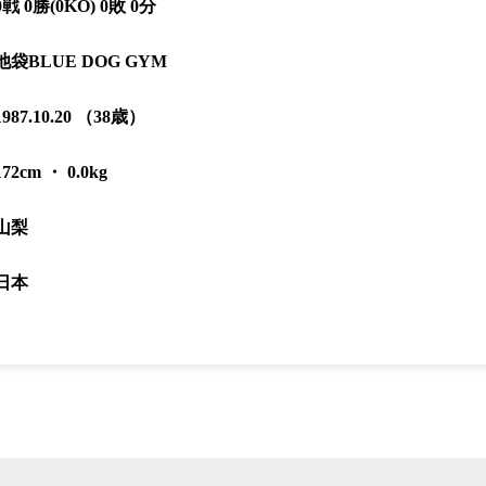
0戦 0勝(0KO) 0敗 0分
池袋BLUE DOG GYM
1987.10.20 （38歳）
172cm ・ 0.0kg
山梨
日本
総合トップ
K-1 WGP
Krush
Krush-EX
K-1
アマチュ
K-1
甲子園・
K-1 AWAR
K-