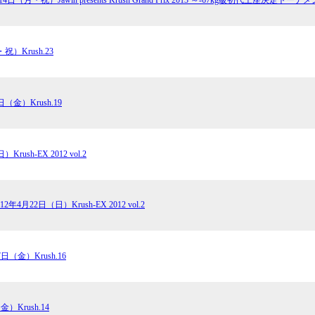
試合日程
試合結果
祝）Krush.23
チケット
グッズ
日（金）Krush.19
全て
イベント
Krush-EX 2012 vol.2
トピックス
メディア
チケット・グッズ
読みもの
012年4月22日（日）Krush-EX 2012 vol.2
コラム
7日（金）Krush.16
金）Krush.14