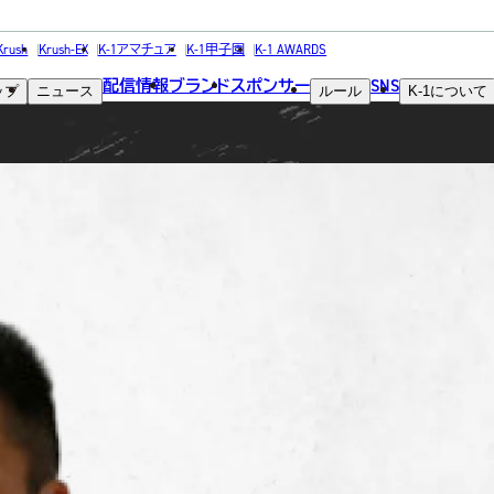
FIGHTER
Krush
Krush-EX
K-1アマチュア
K-1甲子園
K-1 AWARDS
配信情報
ブランド
スポンサー
SNS
ップ
ニュース
ルール
K-1
について
選手