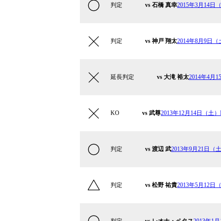
判定
vs 石橋 真幸
2015年3月14日（
判定
vs 神戸 翔太
2014年8月9日（土
延長判定
vs 大滝 裕太
2014年4月1
KO
vs 武尊
2013年12月14日（土）Kr
判定
vs 渡辺 武
2013年9月21日（土）
判定
vs 松野 祐貴
2013年5月12日（
判定
vs レオナ・ペタス
2013年1月