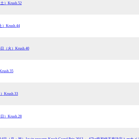
1.SHOP
ズ
土）Krush.52
K-
（
1.SHOP
ト
ギャラリー（
ー）
ギャラリー（写
）Krush.44
ギャラリー（動
K-1
（K
GYM
ム）
K-
（フ
5日（火）Krush.40
1.CLUB
ブ）
ush.35
K-1 WGP
ル
Krush公式
Krush.33
Krush-EX
ル
K-1アマチュ
ル
K-1甲子園・
日）Krush.28
ルール
14日（月・祝）Jawin presents Krush Grand Prix 2013 ～-67kg級初代王座決定トー