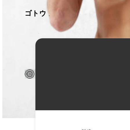
ゴトウ カツヤ
詳
細
情
報