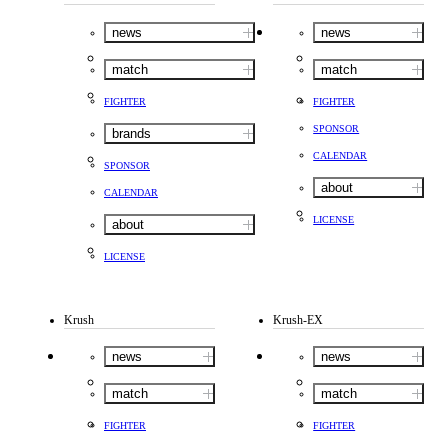
news
news
match
match
FIGHTER
FIGHTER
SPONSOR
brands
CALENDAR
SPONSOR
about
CALENDAR
LICENSE
about
LICENSE
Krush
Krush-EX
news
news
match
match
FIGHTER
FIGHTER