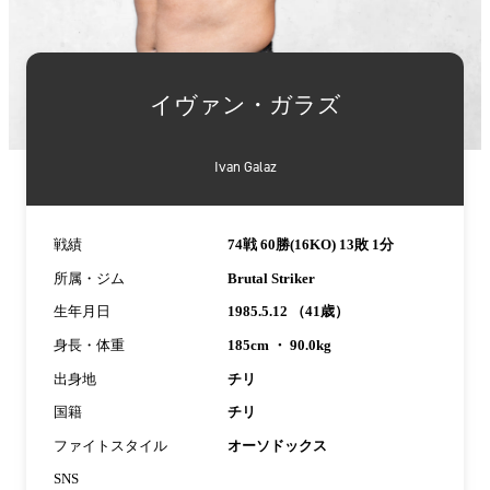
詳
細
イヴァン・ガラズ
情
報
Ivan Galaz
戦績
74戦 60勝(16KO) 13敗 1分
所属・ジム
Brutal Striker
生年月日
1985.5.12 （41歳）
身長・体重
185cm ・ 90.0kg
出身地
チリ
国籍
チリ
ファイトスタイル
オーソドックス
SNS