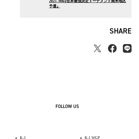
2025 -90kg世界最強決定トーナメント南米地区
ー
予選』
ス
SHARE
FOLLOW US
K-1
K-1 WGP