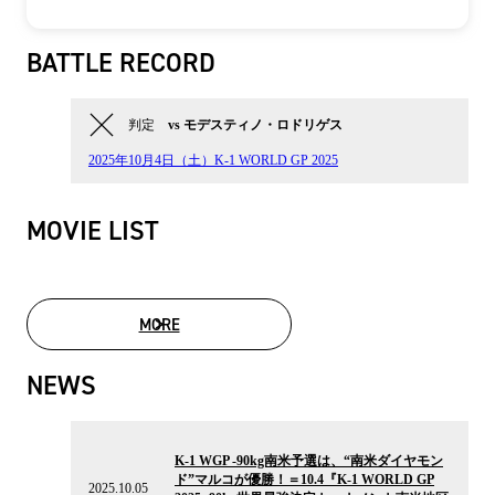
BATTLE RECORD
判定
vs モデスティノ・ロドリゲス
2025年10月4日（土）K-1 WORLD GP 2025
MOVIE LIST
MORE
MOVIE LIST
NEWS
2025.10.05
の
K-1 WGP -90kg南米予選は、“南米ダイヤモン
ニ
ド”マルコが優勝！＝10.4『K-1 WORLD GP
ュ
2025.10.05