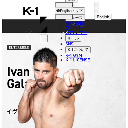
選手
FIGHTER
K-
ショップ
English
1
English
ニュース
配信情報
日本語
ブランド
スポンサー
選手
English
ルール
SNS
한국어
EL TERRIBLE
K-1
について
K-1 GYM
中文（简体
K-1 LICENSE
Ivan
中文（繁體
Galaz
ไทย
العربية
イヴァン・ガラズ